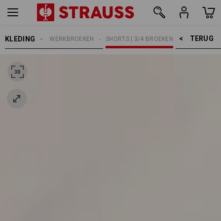
TERUG    >
KLEDING
HEREN
WERKBROEKEN
SHORTS | 3/4 BROEKEN