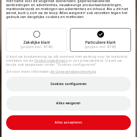
met name voor de volgende doeleinden: gepersonaliseerde
aanbiedingen en advertenties, nauwkeurige productaanbevelingen,
marktonderzoek en metingen van advertenties en inhoud. Als u dit niet
wenst, kunt u zich via de knop 'Alles weigeren' ook verzetten tegen het
gebruik van dergelijke cookies en methoden.
Zakelijke klant
Particuliere klant
(prijzen excl. BTW)
(prijzen incl. BTW)
U kunt uw toestemming op elk moment met werking voor de toekomst
intrekken via de
Cookie-instellingen
in ons privacybeleid. U kunt uw
keuze ook aanpassen onder “Cookies configureren”.
Zie voor meer informatie
de Gegevensbescherming
.
Cookies configureren
Alles weigeren
Alles accepteren