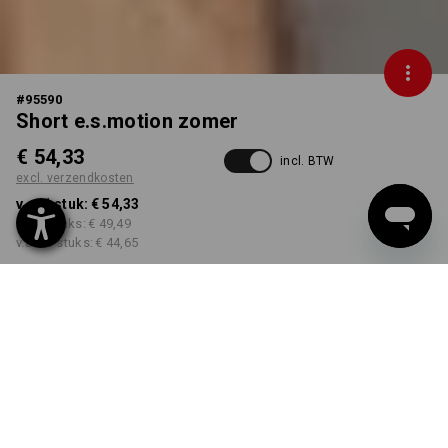
#
95590
Short e.s.motion zomer
€ 54,33
incl. BTW
excl. verzendkosten
v.a. 1 stuk:
€ 54,33
v.a. 3 stuks:
€ 49,49
v.a. 10 stuks:
€ 44,65
Levertijd ca. 3-5 werkdagen
KLEUR
MAAT
46
kiezen
kiezen
zand / kaki / steen