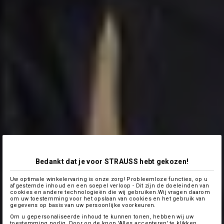
Bedankt dat je voor STRAUSS hebt gekozen!
Uw optimale winkelervaring is onze zorg! Probleemloze functies, op u
afgestemde inhoud en een soepel verloop - Dit zijn de doeleinden van
cookies en andere technologieën die wij gebruiken.Wij vragen daarom
om uw toestemming voor het opslaan van cookies en het gebruik van
gegevens op basis van uw persoonlijke voorkeuren.
Om u gepersonaliseerde inhoud te kunnen tonen, hebben wij uw
toestemming nodig. Door op de knop 'Alles accepteren' te klikken,