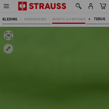
TERUG    >
KLEDING
HEREN
WERKBROEKEN
SHORTS | 3/4 BROEKEN