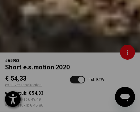
#
65953
Short e.s.motion 2020
€ 54,33
incl. BTW
excl. verzendkosten
v.a. 1 stuk:
€ 54,33
v.a. 5 stuks:
€ 49,49
v.a. 20 stuks:
€ 45,86
Levertijd ca. 3-5 werkdagen
KLEUR
MAAT