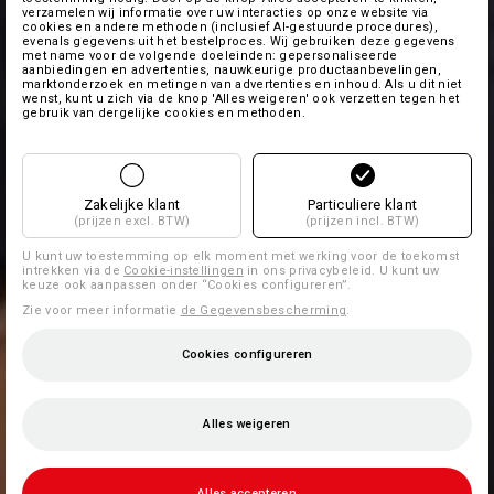
verzamelen wij informatie over uw interacties op onze website via
cookies en andere methoden (inclusief AI-gestuurde procedures),
evenals gegevens uit het bestelproces. Wij gebruiken deze gegevens
met name voor de volgende doeleinden: gepersonaliseerde
aanbiedingen en advertenties, nauwkeurige productaanbevelingen,
marktonderzoek en metingen van advertenties en inhoud. Als u dit niet
wenst, kunt u zich via de knop 'Alles weigeren' ook verzetten tegen het
gebruik van dergelijke cookies en methoden.
Zakelijke klant
Particuliere klant
(prijzen excl. BTW)
(prijzen incl. BTW)
U kunt uw toestemming op elk moment met werking voor de toekomst
intrekken via de
Cookie-instellingen
in ons privacybeleid. U kunt uw
keuze ook aanpassen onder “Cookies configureren”.
Zie voor meer informatie
de Gegevensbescherming
.
Cookies configureren
Alles weigeren
Alles accepteren