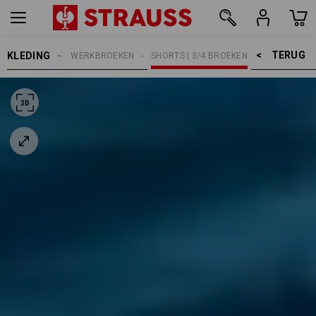
TERUG    >
KLEDING
HEREN
WERKBROEKEN
SHORTS | 3/4 BROEKEN