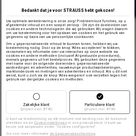
Bedankt dat je voor STRAUSS hebt gekozen!
Uw optimale winkelervaring is onze zorg! Probleemloze functies, op u
afgestemde inhoud en een soepel verloop - Dit zijn de doeleinden van
cookies en andere technologieën die wij gebruiken.Wij vragen daarom
om uw toestemming voor het opslaan van cookies en het gebruik van
gegevens op basis van uw persoonlijke voorkeuren.
Om u gepersonaliseerde inhoud te kunnen tonen, hebben wij uw
toestemming nodig. Door op de knop 'Alles accepteren' te klikken,
verzamelen wij informatie over uw interacties op onze website via
cookies en andere methoden (inclusief AI-gestuurde procedures),
evenals gegevens uit het bestelproces. Wij gebruiken deze gegevens
met name voor de volgende doeleinden: gepersonaliseerde
aanbiedingen en advertenties, nauwkeurige productaanbevelingen,
marktonderzoek en metingen van advertenties en inhoud. Als u dit niet
wenst, kunt u zich via de knop 'Alles weigeren' ook verzetten tegen het
gebruik van dergelijke cookies en methoden.
Zakelijke klant
Particuliere klant
(prijzen excl. BTW)
(prijzen incl. BTW)
U kunt uw toestemming op elk moment met werking voor de toekomst
intrekken via de
Cookie-instellingen
in ons privacybeleid. U kunt uw
keuze ook aanpassen onder “Cookies configureren”.
Zie voor meer informatie
de Gegevensbescherming
.