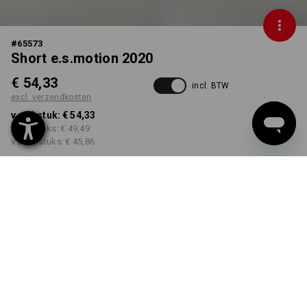
#
65573
Short e.s.motion 2020
€ 54,33
incl. BTW
excl. verzendkosten
v.a. 1 stuk:
€ 54,33
v.a. 5 stuks:
€ 49,49
v.a. 20 stuks:
€ 45,86
Levertijd ca. 3-5 werkdagen
KLEUR
MAAT
42
kiezen
kiezen
donkerblauw / atol
Kwantumkorting