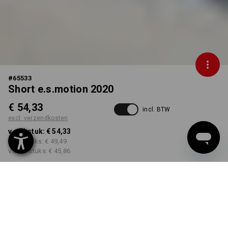
#
65533
Short e.s.motion 2020
€ 54,33
incl. BTW
excl. verzendkosten
v.a. 1 stuk:
€ 54,33
v.a. 5 stuks:
€ 49,49
v.a. 20 stuks:
€ 45,86
Levertijd ca. 3-5 werkdagen
KLEUR
MAAT
40
kiezen
kiezen