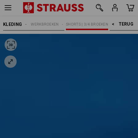
TERUG    >
KLEDING
HEREN
WERKBROEKEN
SHORTS | 3/4 BROEKEN