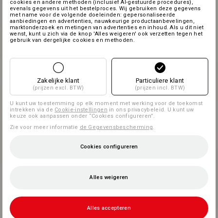
cookies en andere methoden (inclusief AI-gestuurde procedures),
evenals gegevens uit het bestelproces. Wij gebruiken deze gegevens
met name voor de volgende doeleinden: gepersonaliseerde
aanbiedingen en advertenties, nauwkeurige productaanbevelingen,
marktonderzoek en metingen van advertenties en inhoud. Als u dit niet
wenst, kunt u zich via de knop 'Alles weigeren' ook verzetten tegen het
gebruik van dergelijke cookies en methoden.
Zakelijke klant
Particuliere klant
(prijzen excl. BTW)
(prijzen incl. BTW)
U kunt uw toestemming op elk moment met werking voor de toekomst
intrekken via de
Cookie-instellingen
in ons privacybeleid. U kunt uw
keuze ook aanpassen onder “Cookies configureren”.
Zie voor meer informatie
de Gegevensbescherming
.
Cookies configureren
Alles weigeren
Alles accepteren