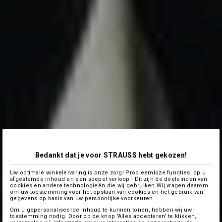
Bedankt dat je voor STRAUSS hebt gekozen!
Uw optimale winkelervaring is onze zorg! Probleemloze functies, op u
afgestemde inhoud en een soepel verloop - Dit zijn de doeleinden van
cookies en andere technologieën die wij gebruiken.Wij vragen daarom
om uw toestemming voor het opslaan van cookies en het gebruik van
gegevens op basis van uw persoonlijke voorkeuren.
Om u gepersonaliseerde inhoud te kunnen tonen, hebben wij uw
toestemming nodig. Door op de knop 'Alles accepteren' te klikken,