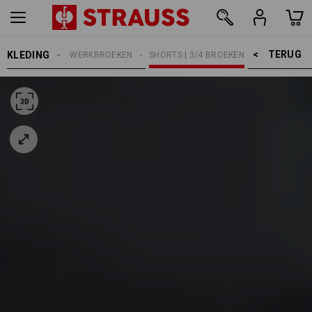
TERUG    >
KLEDING
HEREN
WERKBROEKEN
SHORTS | 3/4 BROEKEN