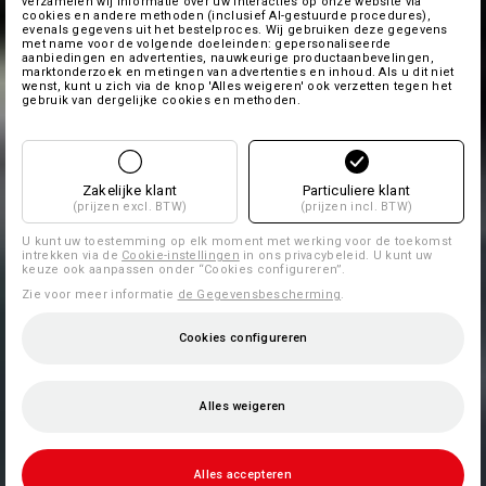
verzamelen wij informatie over uw interacties op onze website via
cookies en andere methoden (inclusief AI-gestuurde procedures),
evenals gegevens uit het bestelproces. Wij gebruiken deze gegevens
met name voor de volgende doeleinden: gepersonaliseerde
aanbiedingen en advertenties, nauwkeurige productaanbevelingen,
marktonderzoek en metingen van advertenties en inhoud. Als u dit niet
wenst, kunt u zich via de knop 'Alles weigeren' ook verzetten tegen het
gebruik van dergelijke cookies en methoden.
Zakelijke klant
Particuliere klant
(prijzen excl. BTW)
(prijzen incl. BTW)
U kunt uw toestemming op elk moment met werking voor de toekomst
intrekken via de
Cookie-instellingen
in ons privacybeleid. U kunt uw
keuze ook aanpassen onder “Cookies configureren”.
Zie voor meer informatie
de Gegevensbescherming
.
Cookies configureren
Alles weigeren
Alles accepteren