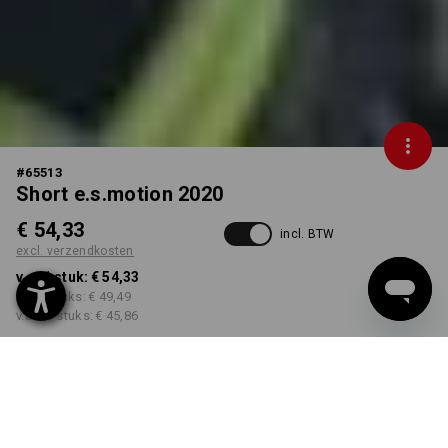
#
65513
Short e.s.motion 2020
€ 54,33
incl. BTW
excl. verzendkosten
v.a. 1 stuk:
€ 54,33
v.a. 5 stuks:
€ 49,49
v.a. 20 stuks:
€ 45,86
Levertijd ca. 3-5 werkdagen
KLEUR
MAAT
38
kiezen
kiezen