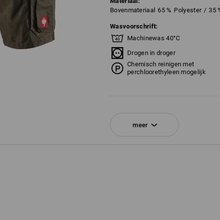
Materiaal:
Bovenmateriaal
65
%
Polyester
/
35
Wasvoorschrift:
Machinewas 40°C
Drogen in droger
Chemisch reinigen met
perchloorethyleen mogelijk
!!! Seizoensartikel !!! Levering zolang
meer
Personalisatie:
Logoservice