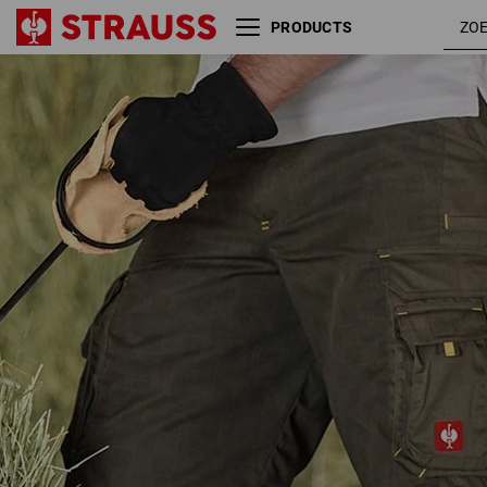
PRODUCTS
olijf /
Short e.s. carat
geel