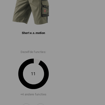
Short e.s.​motion
Dezelfde functies:
11
+4 andere functies