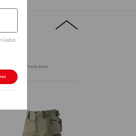
de
Cookie-
ZOEKER
ppen naar de perfecte broek
ren