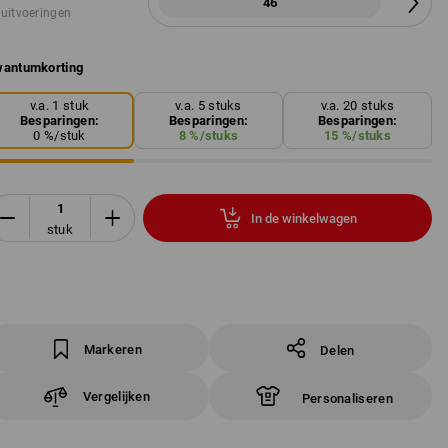
46
 uitvoeringen
antumkorting
v.a. 1 stuk
v.a. 5 stuks
v.a. 20 stuks
Besparingen:
Besparingen:
Besparingen:
0
%/
stuk
8
%/
stuks
15
%/
stuks
In de winkelwagen
stuk
Markeren
Delen
Vergelijken
Personaliseren