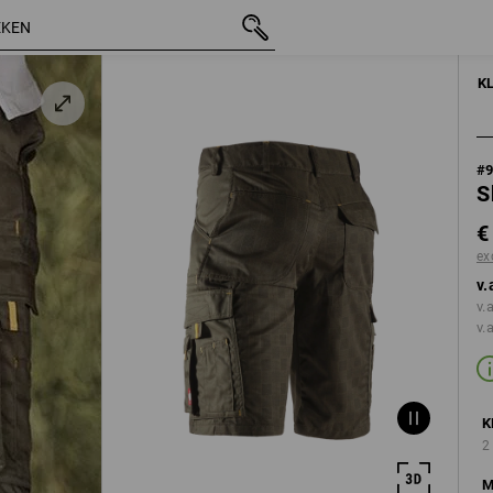
incl. BTW
€ 48,28
46
excl. verzendkosten
K
#
S
€
ex
v.
v.
v.
K
2
M