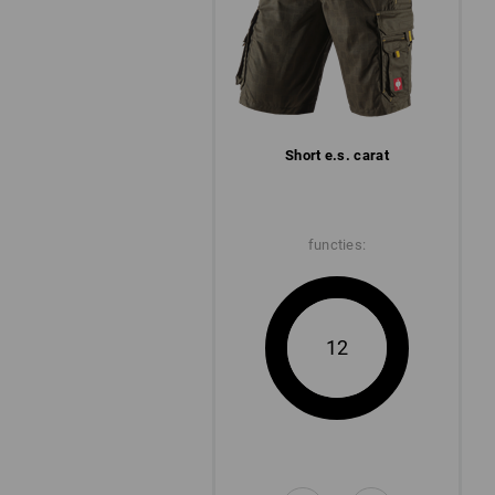
Short e.s. carat
functies:
12