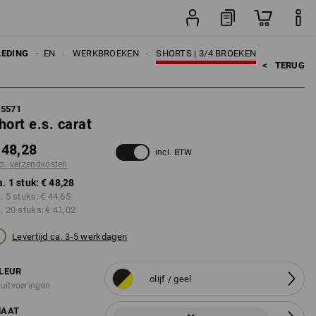
stuk
LEDING
HEREN
WERKBROEKEN
SHORTS | 3/4 BROEKEN
<   
TERUG
95571
hort e.s. carat
 48,28
incl. BTW
cl. verzendkosten
a. 1 stuk:
€ 48,28
a. 5 stuks:
€ 44,65
a. 20 stuks:
€ 41,02
Levertijd ca. 3-5 werkdagen
LEUR
olijf / geel
 uitvoeringen
AAT