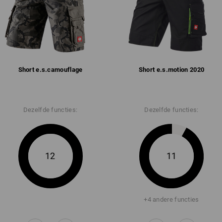
Short e.s.​camouflage
Short e.s.​motion 2020
Dezelfde functies:
Dezelfde functies:
12
11
+4 andere functies