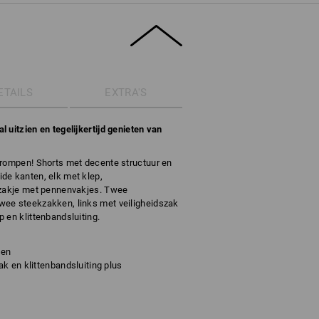
ETAILS
EXTRA'S
 uitzien en tegelijkertijd genieten van
krompen! Shorts met decente structuur en
de kanten, elk met klep,
-zakje met pennenvakjes. Twee
wee steekzakken, links met veiligheidszak
 en klittenbandsluiting.
ken
k en klittenbandsluiting plus