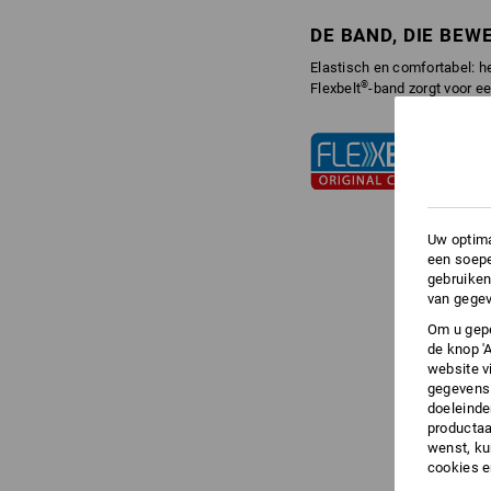
DE BAND, DIE BEW
Elastisch en comfortabel: 
®
Flexbelt
-band zorgt voor e
Uw optima
een soepe
gebruiken
van gegev
Om u gepe
de knop '
website v
gegevens 
doeleinde
productaa
wenst, kun
cookies 