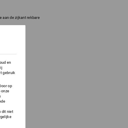
 aan de zijkant rekbare
houd en
ij
t gebruik
Door op
p onze
s
nde
dit niet
gelijke