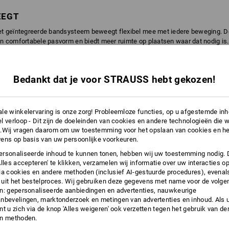
EEGT
het geïntegreerde bandsysteem beweegt flexibel mee met iedere beweging. De
en comfortabele pasvorm en biedt meer ruimte op plaatsen waar dat nodig is.
Bedankt dat je voor STRAUSS hebt gekozen!
le winkelervaring is onze zorg! Probleemloze functies, op u afgestemde in
l verloop - Dit zijn de doeleinden van cookies en andere technologieën die w
.Wij vragen daarom om uw toestemming voor het opslaan van cookies en he
ens op basis van uw persoonlijke voorkeuren.
rsonaliseerde inhoud te kunnen tonen, hebben wij uw toestemming nodig. 
Alles accepteren' te klikken, verzamelen wij informatie over uw interacties o
ia cookies en andere methoden (inclusief AI-gestuurde procedures), evenal
uit het bestelproces. Wij gebruiken deze gegevens met name voor de volge
n: gepersonaliseerde aanbiedingen en advertenties, nauwkeurige
nbevelingen, marktonderzoek en metingen van advertenties en inhoud. Als u 
t u zich via de knop 'Alles weigeren' ook verzetten tegen het gebruik van der
en methoden.