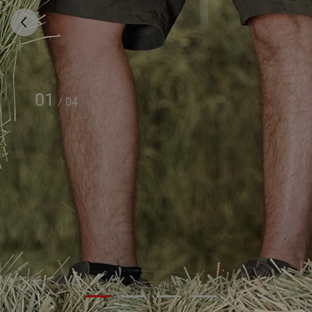
01
/
04