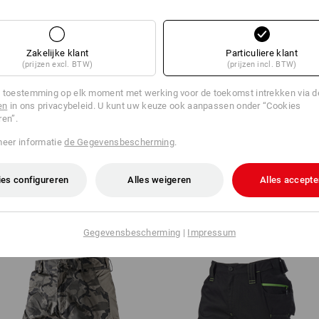
ES
Zakelijke klant
Particuliere klant
(prijzen excl. BTW)
(prijzen incl. BTW)
 toestemming op elk moment met werking voor de toekomst intrekken via 
en
in ons privacybeleid. U kunt uw keuze ook aanpassen onder “Cookies
ren”.
EVEN VINDEN
BROEK
meer informatie
de Gegevensbescherming
.
uidige artikel met de beste
In 3 sta
es configureren
Alles weigeren
Alles accepte
Gegevensbescherming
|
Impressum