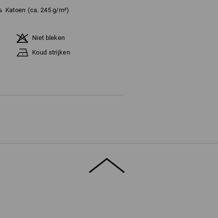
%
Katoen
(ca. 245 g/m²)
Niet bleken
Koud strijken
 de voorraad strekt !!!