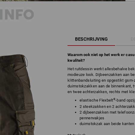
INFO
BESCHRIJVING
D
Waarom ook niet op het werk er casual
kwaliteit?
Het ruitdessin werkt allesbehalve be
modieuze look. Dijbeenzakken aan bei
klittenbandsluiting en opgestikt gsm
duimstokzakken aan de binnenkant, t
en twee achterzakken, rechts met klep
®
elastische
Flexbelt
-band opzij
2 steekzakken en 2 achterzak
2 dijbeenzakken met telefoonza
pennenvakjes
duimstokzak aan beide kanten