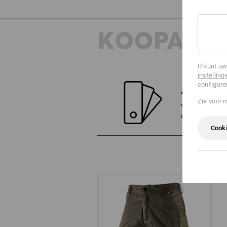
KOOPADVI
U kunt uw
instelling
configure
ALTERNATI
Zie voor 
Vergelijk het h
alternatieven
Cooki