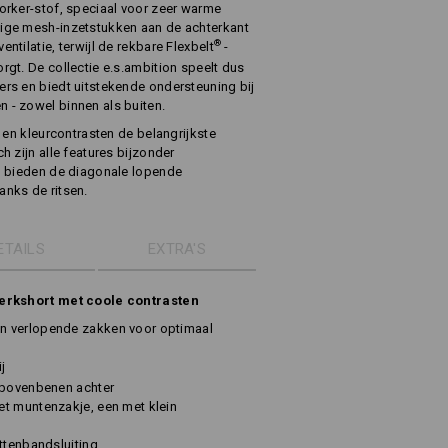
orker-stof, speciaal voor zeer warme
ige mesh-inzetstukken aan de achterkant
®
tilatie, terwijl de rekbare Flexbelt
-
gt. De collectie e.s.ambition speelt dus
rs en biedt uitstekende ondersteuning bij
- zowel binnen als buiten.
 en kleurcontrasten de belangrijkste
 zijn alle features bijzonder
d bieden de diagonale lopende
nks de ritsen.
ETAILS
EXTRA'S
werkshort met coole contrasten
n verlopende zakken voor optimaal
j
 bovenbenen achter
t muntenzakje, een met klein
ttenbandsluiting