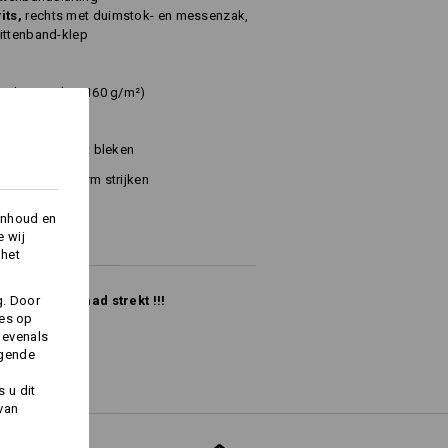
its,
rechts met duimstok- en messenzak,
ittenband-klep
Polyester
(ca. 160 g/m²)
Niet bleken
Warm strijken
inhoud en
e wij
 het
g. Door
lang de voorraad strekt !!!
ies op
 evenals
lgende
 u dit
 van
Logoservice