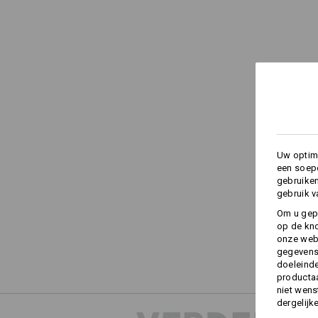
Uw optima
een soepe
gebruike
gebruik v
Om u gep
op de kno
onze webs
gegevens 
doeleinde
productaa
niet wens
dergelijk