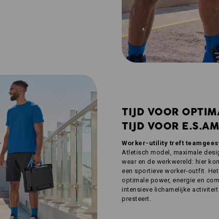
TIJD VOOR OPTIM
TIJD VOOR E.S.AM
Worker-utility treft teamgee
Atletisch model, maximale desi
wear en de werkwereld: hier k
een sportieve worker-outfit. He
optimale power, energie en comf
intensieve lichamelijke activite
presteert.