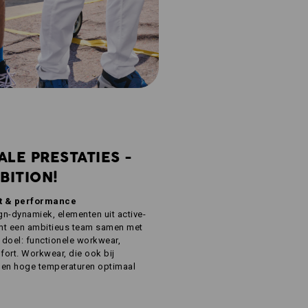
ALE PRESTATIES -
BITION!
st & performance
gn-dynamiek, elementen uit active-
omt een ambitieus team samen met
t doel: functionele workwear,
ort. Workwear, die ook bij
it en hoge temperaturen optimaal