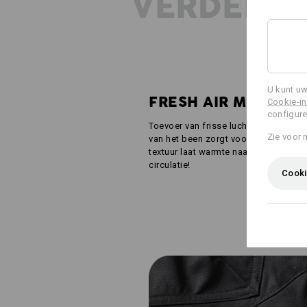
VERDERE 
U kunt uw
FRESH AIR MESH
Cookie-in
configure
Toevoer van frisse lucht nodig? Fijn 
Zie voor 
van het been zorgt voor een aangena
textuur laat warmte naar buiten en fri
circulatie!
Cooki