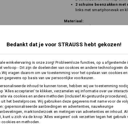
2 schuine beenzakken met r
links met smartphonevak en kl
Materiaal:
Bovenmateriaal
55
%
Katoen
/
45
%
Wasvoorschrift:
Machinewas 40°C
Bedankt dat je voor STRAUSS hebt gekozen!
Drogen in droger behoedzaam
Niet droog reinigen
le winkelervaring is onze zorg! Probleemloze functies, op u afgestemde 
l verloop - Dit zijn de doeleinden van cookies en andere technologieën di
n.Wij vragen daarom om uw toestemming voor het opslaan van cookies en
an gegevens op basis van uw persoonlijke voorkeuren.
ersonaliseerde inhoud te kunnen tonen, hebben wij uw toestemming nodi
!!! Seizoensartikel !!! Levering zo
p 'Alles accepteren' te klikken, verzamelen wij informatie over uw interact
ite via cookies en andere methoden (inclusief AI-gestuurde procedures),
uit het bestelproces. Wij gebruiken deze gegevens met name voor de vo
n: gepersonaliseerde aanbiedingen en advertenties, nauwkeurige
meer
Personalisatie:
nbevelingen, marktonderzoek en metingen van advertenties en inhoud. Als
t, kunt u zich via de knop 'Alles weigeren' ook verzetten tegen het gebruik
e cookies en methoden.
Zelf vormgeven