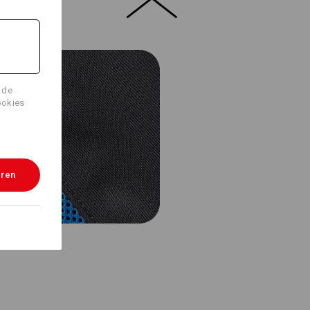
 de
ookies
eren