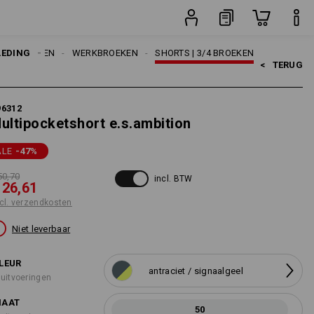
sten
stuk
LEDING
HEREN
WERKBROEKEN
SHORTS | 3/4 BROEKEN
<   
TERUG
96312
ultipocketshort e.s.ambition
ALE
-47
%
50,70
incl. BTW
 26,61
cl. verzendkosten
Niet leverbaar
LEUR
antraciet / signaalgeel
 uitvoeringen
AAT
50