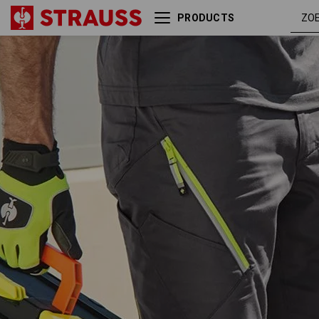
PRODUCTS
Multipocketshort
antraciet 
e.s.ambition
signaalg