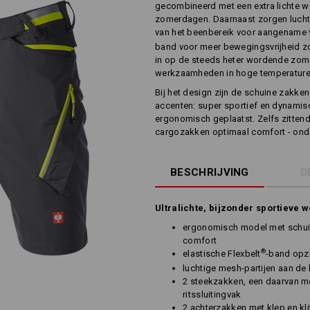
gecombineerd met een extra lichte w
zomerdagen. Daarnaast zorgen lucht
van het beenbereik voor aangename ven
band voor meer bewegingsvrijheid zor
in op de steeds heter wordende zome
werkzaamheden in hoge temperaturen 
Bij het design zijn de schuine zakken
accenten: super sportief en dynamisch
ergonomisch geplaatst. Zelfs zitten
cargozakken optimaal comfort - onda
BESCHRIJVING
D
Ultralichte, bijzonder sportieve 
ergonomisch model met schui
comfort
®
elastische Flexbelt
-band opzi
luchtige mesh-partijen aan de
2 steekzakken, een daarvan me
ritssluitingvak
2 achterzakken met klep en kli