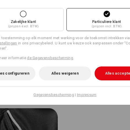
INFORMATIE
Zakelijke klant
Particuliere klant
(prijzen excl. BTW)
(prijzen incl. BTW)
 toestemming op elk moment met werking voor de toekomst intrekken via
stellingen
in ons privacybeleid. U kunt uw keuze ook aanpassen onder “C
ren”.
ventilatiegaas aan de achterkant
meer informatie
de Gegevensbescherming
.
am draagklimaat. De netachtige
sse lucht naar binnen - perfecte
es configureren
Alles weigeren
Alles accept
Gegevensbescherming
|
Impressum