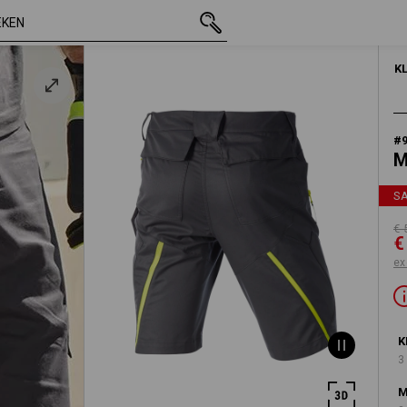
/
incl. BTW
€ 50,70
50
€ 26,61
eel
excl. verzendko
K
#
M
S
€ 
€
ex
K
3
M