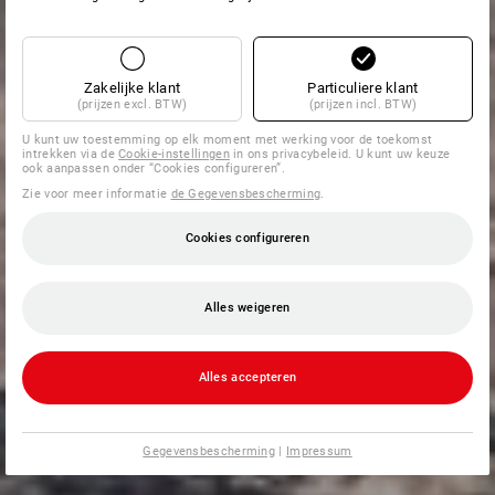
Zakelijke klant
Particuliere klant
(prijzen excl. BTW)
(prijzen incl. BTW)
U kunt uw toestemming op elk moment met werking voor de toekomst
intrekken via de
Cookie-instellingen
in ons privacybeleid. U kunt uw keuze
ook aanpassen onder “Cookies configureren”.
Zie voor meer informatie
de Gegevensbescherming
.
Cookies configureren
Alles weigeren
Alles accepteren
Gegevensbescherming
|
Impressum