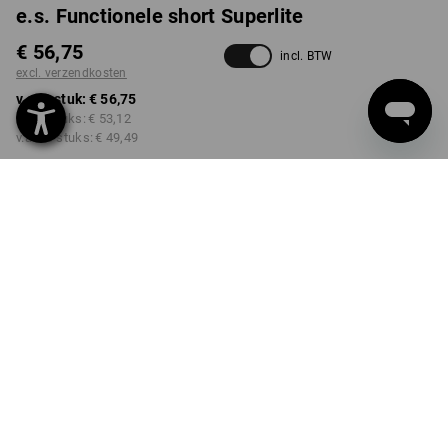
e.s. Functionele short Superlite
€ 56,75
incl. BTW
excl. verzendkosten
v.a. 1 stuk:
€ 56,75
v.a. 5 stuks:
€ 53,12
v.a. 20 stuks:
€ 49,49
Levertijd ca. 3-5 werkdagen
KLEUR
MAAT
44
kiezen
kiezen
zwart / neon groen
Kwantumkorting
v.a. 1 stuk
v.a. 5 stuks
v.a. 20 stuks
Besparingen:
Besparingen:
Besparingen:
0
%/
stuk
6
%/
stuks
13
%/
stuks