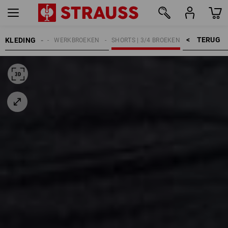
TERUG    >
KLEDING
HEREN
WERKBROEKEN
SHORTS | 3/4 BROEKEN