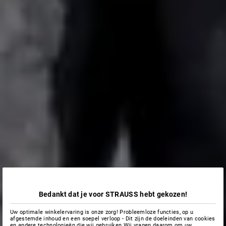
Bedankt dat je voor STRAUSS hebt gekozen!
Uw optimale winkelervaring is onze zorg! Probleemloze functies, op u
afgestemde inhoud en een soepel verloop - Dit zijn de doeleinden van cookies
en andere technologieën die wij gebruiken.Wij vragen daarom om uw