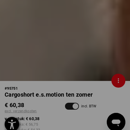
#
95751
Cargoshort e.s.motion ten zomer
€ 60,38
incl. BTW
excl. verzendkosten
v.a. 1 stuk:
€ 60,38
v.a. 3 stuks:
€ 56,75
v.a. 10 stuks:
€ 54,33