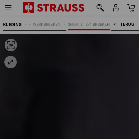
TERUG    >
KLEDING
HEREN
WERKBROEKEN
SHORTS | 3/4 BROEKEN