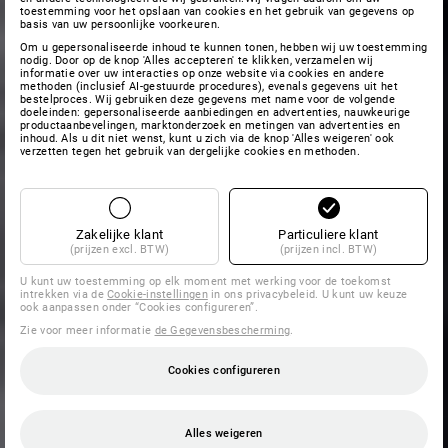
toestemming voor het opslaan van cookies en het gebruik van gegevens op
basis van uw persoonlijke voorkeuren.
Om u gepersonaliseerde inhoud te kunnen tonen, hebben wij uw toestemming
nodig. Door op de knop 'Alles accepteren' te klikken, verzamelen wij
informatie over uw interacties op onze website via cookies en andere
methoden (inclusief AI-gestuurde procedures), evenals gegevens uit het
bestelproces. Wij gebruiken deze gegevens met name voor de volgende
doeleinden: gepersonaliseerde aanbiedingen en advertenties, nauwkeurige
productaanbevelingen, marktonderzoek en metingen van advertenties en
inhoud. Als u dit niet wenst, kunt u zich via de knop 'Alles weigeren' ook
verzetten tegen het gebruik van dergelijke cookies en methoden.
Zakelijke klant
Particuliere klant
(prijzen excl. BTW)
(prijzen incl. BTW)
U kunt uw toestemming op elk moment met werking voor de toekomst
intrekken via de
Cookie-instellingen
in ons privacybeleid. U kunt uw keuze
ook aanpassen onder “Cookies configureren”.
Zie voor meer informatie
de Gegevensbescherming
.
Cookies configureren
Alles weigeren