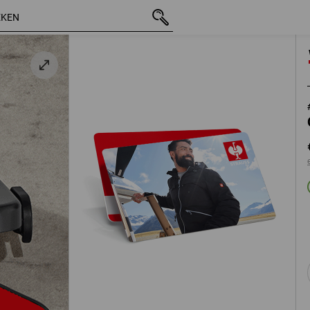
incl. BTW
€ 50,00
excl. verzendkosten