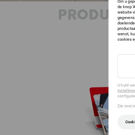
Om u gepe
de knop '
PRODUKT 
website v
gegevens 
doeleinde
productaa
wenst, kun
cookies 
U kunt uw
instelling
configure
Zie voor 
Cooki