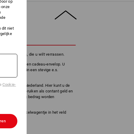
Door op
p onze
s
nde
dit niet
gelijke
HRIJVING
 voor iedereen, die u wilt verrassen.
ontvangt u in een cadeau-envelop. U
ineel verpakt in een stevige e.s.
de
Cookie-
oor Strauss in Nederland. Hier kunt u de
online shop gebruiken als contant geld en
met het volledig bedrag worden
 mogelijk.
ine in het winkelwagentje in het veld
erd.
ren
TW.