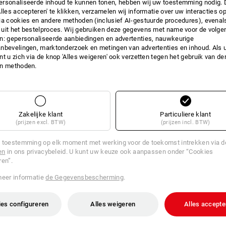
rsonaliseerde inhoud te kunnen tonen, hebben wij uw toestemming nodig. 
Alles accepteren' te klikken, verzamelen wij informatie over uw interacties o
INFO
ia cookies en andere methoden (inclusief AI-gestuurde procedures), evenal
uit het bestelproces. Wij gebruiken deze gegevens met name voor de volge
n: gepersonaliseerde aanbiedingen en advertenties, nauwkeurige
nbevelingen, marktonderzoek en metingen van advertenties en inhoud. Als u 
t u zich via de knop 'Alles weigeren' ook verzetten tegen het gebruik van der
BESC
en methoden.
Het ideale en praktische geschenkidee
De cadeaubon ter waarde van 25 euro 
Zakelijke klant
Particuliere klant
ontvangt de tegoedbon van 50 euro orig
(prijzen excl. BTW)
(prijzen incl. BTW)
Broodtrommel midi.
 toestemming op elk moment met werking voor de toekomst intrekken via 
Deze e.s. tegoedbon is alleen geldig v
en
in ons privacybeleid. U kunt uw keuze ook aanpassen onder “Cookies
kortingsboncode telefonisch of in de 
ren”.
inwisselen. De tegoedbon kan alleen 
ingewisseld – deelbetalingen zijn niet
meer informatie
de Gegevensbescherming
.
De 16 cijferige cadeauboncode kan onl
Cadeaubon-/Actiecode worden ingevo
es configureren
Alles weigeren
Alles accepte
*De voucherbedragen zijn inclusief B