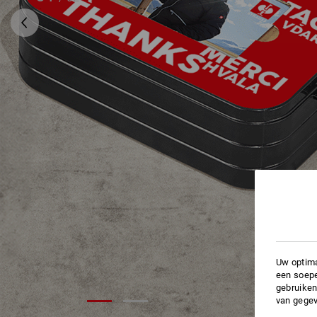
Uw optima
een soepe
gebruiken
van gegev