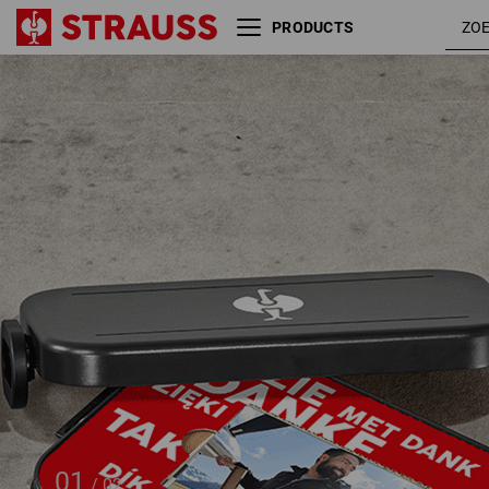
PRODUCTS
Cadeaubon
50 Euro
01
/
02