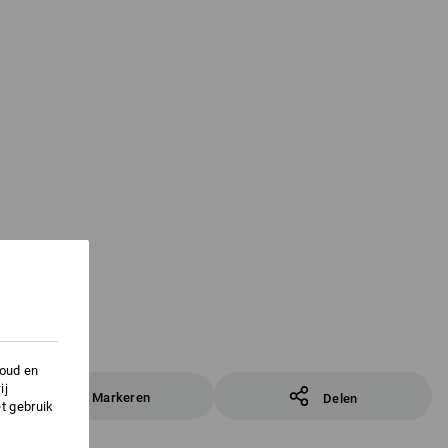
houd en
ij
Markeren
Delen
t gebruik