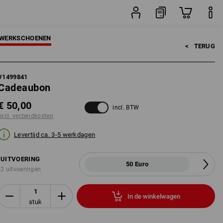
stuk
WERKSCHOENEN
<   
TERUG
#
1499841
Cadeaubon
€ 50,00
incl. BTW
excl. verzendkosten
Levertijd ca. 3-5 werkdagen
UITVOERING
50 Euro
2 uitvoeringen
In de winkelwagen
stuk