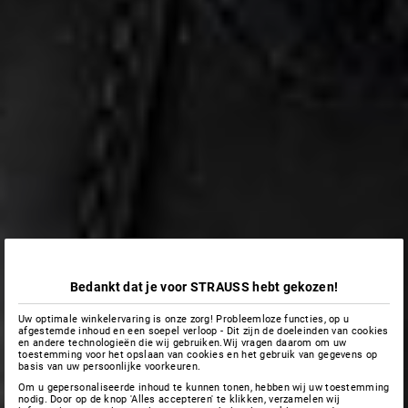
Bedankt dat je voor STRAUSS hebt gekozen!
Uw optimale winkelervaring is onze zorg! Probleemloze functies, op u
afgestemde inhoud en een soepel verloop - Dit zijn de doeleinden van cookies
en andere technologieën die wij gebruiken.Wij vragen daarom om uw
toestemming voor het opslaan van cookies en het gebruik van gegevens op
basis van uw persoonlijke voorkeuren.
Om u gepersonaliseerde inhoud te kunnen tonen, hebben wij uw toestemming
nodig. Door op de knop 'Alles accepteren' te klikken, verzamelen wij