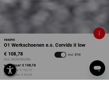
#
86090
O1 Werkschoenen e.s. Corvids II low
€ 108,78
incl. BTW
excl. verzendkosten
v.a. 1 paar:
€ 108,78
v.a. 3 paar:
€ 102,73
v.a. 10 paar:
€ 96,68
Levertijd ca. 3-5 werkdagen
KLEUR
MAAT
36
kiezen
kiezen