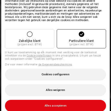
informatie over uw interacties op onze website via cookies en andere
methoden (inclusief AI-gestuurde procedures), evenals gegevens uit het
bestelproces. Wij gebruiken deze gegevens met name voor de volgende
doeleinden: gepersonaliseerde aanbiedingen en advertenties, nauwkeurige
productaanbevelingen, marktonderzoek en metingen van advertenties en
inhoud. Als u dit niet wenst, kunt u zich via de knop 'Alles weigeren' ook
verzetten tegen het gebruik van dergelijke cookies en methoden.
Zakelijke klant
Particuliere klant
(prijzen excl. BTW)
(prijzen incl. BTW)
U kunt uw toestemming op elk moment met werking voor de toekomst
intrekken via de
Cookie-instellingen
in ons privacybeleid. U kunt uw keuze
ook aanpassen onder “Cookies configureren”.
Zie voor meer informatie
de Gegevensbescherming
.
Cookies configureren
Alles weigeren
Alles accepteren