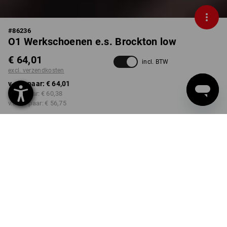
#
86236
O1 Werkschoenen e.s. Brockton low
€ 64,01
incl. BTW
excl. verzendkosten
v.a. 1 paar:
€ 64,01
v.a. 3 paar:
€ 60,38
v.a. 10 paar:
€ 56,75
Levertijd ca. 3-5 werkdagen
KLEUR
MAAT
41
kiezen
kiezen
groen
Kwantumkorting