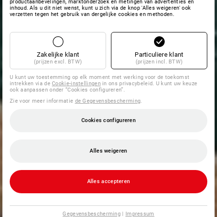
productaanbevelingen, marktonderzoek en metingen van advertenties en
inhoud. Als u dit niet wenst, kunt u zich via de knop 'Alles weigeren' ook
verzetten tegen het gebruik van dergelijke cookies en methoden.
Zakelijke klant
Particuliere klant
(prijzen excl. BTW)
(prijzen incl. BTW)
U kunt uw toestemming op elk moment met werking voor de toekomst
intrekken via de
Cookie-instellingen
in ons privacybeleid. U kunt uw keuze
ook aanpassen onder “Cookies configureren”.
Zie voor meer informatie
de Gegevensbescherming
.
Cookies configureren
Alles weigeren
Alles accepteren
Gegevensbescherming
|
Impressum