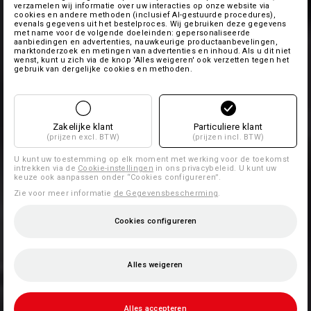
verzamelen wij informatie over uw interacties op onze website via
cookies en andere methoden (inclusief AI-gestuurde procedures),
evenals gegevens uit het bestelproces. Wij gebruiken deze gegevens
met name voor de volgende doeleinden: gepersonaliseerde
aanbiedingen en advertenties, nauwkeurige productaanbevelingen,
marktonderzoek en metingen van advertenties en inhoud. Als u dit niet
wenst, kunt u zich via de knop 'Alles weigeren' ook verzetten tegen het
gebruik van dergelijke cookies en methoden.
Zakelijke klant
Particuliere klant
(prijzen excl. BTW)
(prijzen incl. BTW)
U kunt uw toestemming op elk moment met werking voor de toekomst
intrekken via de
Cookie-instellingen
in ons privacybeleid. U kunt uw
keuze ook aanpassen onder “Cookies configureren”.
Zie voor meer informatie
de Gegevensbescherming
.
Cookies configureren
Alles weigeren
Alles accepteren