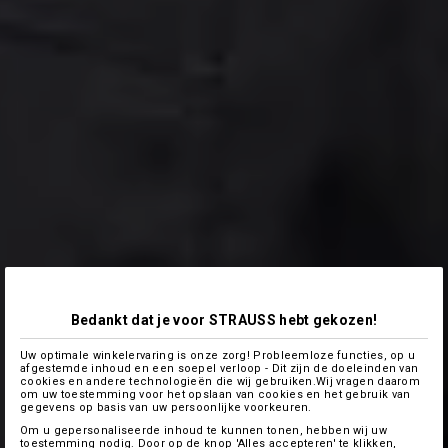
Bedankt dat je voor STRAUSS hebt gekozen!
Uw optimale winkelervaring is onze zorg! Probleemloze functies, op u
afgestemde inhoud en een soepel verloop - Dit zijn de doeleinden van
cookies en andere technologieën die wij gebruiken.Wij vragen daarom
om uw toestemming voor het opslaan van cookies en het gebruik van
gegevens op basis van uw persoonlijke voorkeuren.
Om u gepersonaliseerde inhoud te kunnen tonen, hebben wij uw
toestemming nodig. Door op de knop 'Alles accepteren' te klikken,