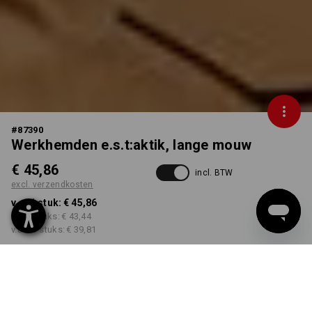
#
87390
Werkhemden e.s.t:aktik, lange mouw
€ 45,86
incl. BTW
excl. verzendkosten
v.a. 1 stuk:
€ 45,86
v.a. 3 stuks:
€ 43,44
v.a. 10 stuks:
€ 39,81
Levertijd ca. 3-5 werkdagen
KLEUR
MAAT