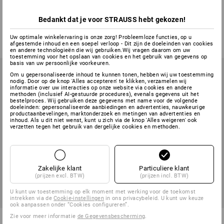
seamless-warm, dames
Bedankt dat je voor STRAUSS hebt gekozen!
1
kleur
1
kleur
v.a.
€ 30,13
v.a.
€ 23,60
Uw optimale winkelervaring is onze zorg! Probleemloze functies, op u
(incl. BTW) v.a. 20 stuks
(incl. BTW) v.a. 3 stuks
afgestemde inhoud en een soepel verloop - Dit zijn de doeleinden van cookies
en andere technologieën die wij gebruiken.Wij vragen daarom om uw
toestemming voor het opslaan van cookies en het gebruik van gegevens op
basis van uw persoonlijke voorkeuren.
Om u gepersonaliseerde inhoud te kunnen tonen, hebben wij uw toestemming
nodig. Door op de knop 'Alles accepteren' te klikken, verzamelen wij
informatie over uw interacties op onze website via cookies en andere
methoden (inclusief AI-gestuurde procedures), evenals gegevens uit het
bestelproces. Wij gebruiken deze gegevens met name voor de volgende
doeleinden: gepersonaliseerde aanbiedingen en advertenties, nauwkeurige
productaanbevelingen, marktonderzoek en metingen van advertenties en
inhoud. Als u dit niet wenst, kunt u zich via de knop 'Alles weigeren' ook
verzetten tegen het gebruik van dergelijke cookies en methoden.
Zakelijke klant
Particuliere klant
(prijzen excl. BTW)
(prijzen incl. BTW)
U kunt uw toestemming op elk moment met werking voor de toekomst
intrekken via de
Cookie-instellingen
in ons privacybeleid. U kunt uw keuze
ook aanpassen onder “Cookies configureren”.
Zie voor meer informatie
de Gegevensbescherming
.
Dames-koksbroek Greta
Damesbroek Gabi