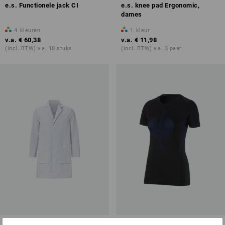
e.s. Functionele jack CI
e.s. knee pad Ergonomic,
dames
4
kleuren
1
kleur
v.a.
€ 60,38
v.a.
€ 11,98
(incl. BTW) v.a. 10 stuks
(incl. BTW) v.a. 3 paar
Doktersjas Lukas
e.s. Functionele-T-Shirt