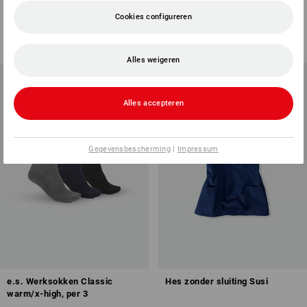
Cookies configureren
1
kleur
1
kleur
v.a.
€ 28,92
v.a.
€ 19,72
(incl. BTW) v.a. 20 stuks
(incl. BTW) v.a. 20 stuks
Alles weigeren
Alles accepteren
Gegevensbescherming
|
Impressum
e.s. Werksokken Classic
Hes zonder sluiting Susi
warm/x-high, per 3