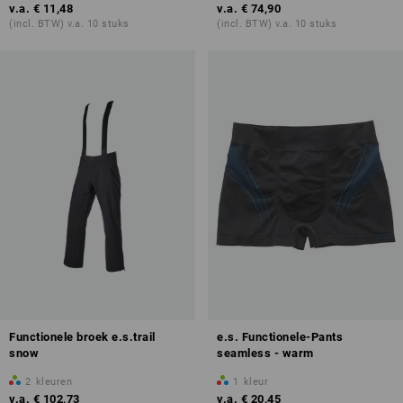
v.a.
€ 11,48
v.a.
€ 74,90
(incl. BTW) v.a. 10 stuks
(incl. BTW) v.a. 10 stuks
Functionele broek e.s.trail
e.s. Functionele-Pants
snow
seamless - warm
2
kleuren
1
kleur
v.a.
€ 102,73
v.a.
€ 20,45