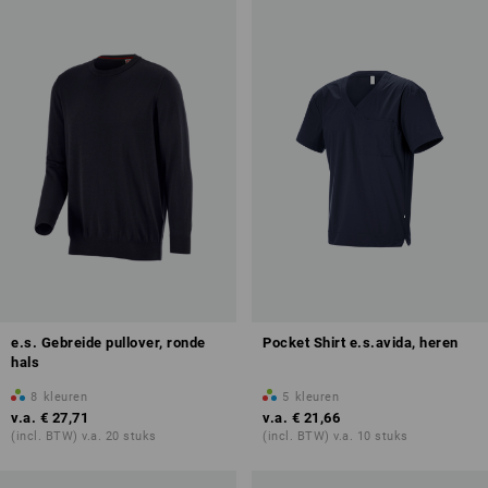
e.s. Gebreide pullover, ronde
Pocket Shirt e.s.avida, heren
hals
8
kleuren
5
kleuren
v.a.
€ 27,71
v.a.
€ 21,66
(incl. BTW) v.a. 20 stuks
(incl. BTW) v.a. 10 stuks