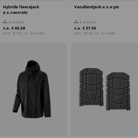
Hybride fleecejack
Vezelbontjack e.s.e:pic
e.s.concrete
4
kleuren
3
kleuren
v.a.
€ 60,38
v.a.
€ 57,96
(incl. BTW) v.a. 10 stuks
(incl. BTW) v.a. 10 stuks