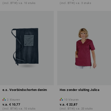
(incl. BTW) v.a. 10 stuks
(incl. BTW) v.a. 3 stuks
e.s. Voorbindschorten denim
Hes zonder sluiting Julica
2
kleuren
10
kleuren
v.a.
€ 10,77
v.a.
€ 22,87
(incl. BTW) v.a. 10 stuks
(incl. BTW) v.a. 20 stuks