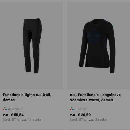
Functionele tights e.s.trail,
e.s. Functionele-Longsleeve
dames
seamless-warm, dames
4
kleuren
1
kleur
v.a.
€ 55,54
v.a.
€ 26,50
(incl. BTW) v.a. 10 stuks
(incl. BTW) v.a. 3 stuks