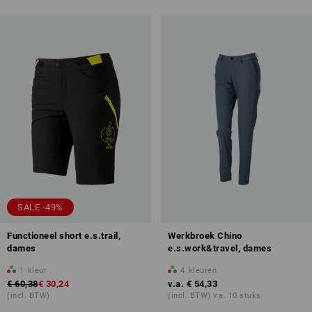
SALE -49%
Functioneel short e.s.trail,
Werkbroek Chino
dames
e.s.work&travel, dames
1
kleur
4
kleuren
€ 60,38
€ 30,24
v.a.
€ 54,33
(incl. BTW)
(incl. BTW) v.a. 10 stuks