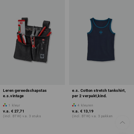
Leren gereedschapstas
e.s. Cotton stretch tankshirt,
e.s.vintage
per 2 verpakt,kind.
1
kleur
4
kleuren
v.a.
€ 27,71
v.a.
€ 13,19
(incl. BTW) v.a. 3 stuks
(incl. BTW) v.a. 3 pakken