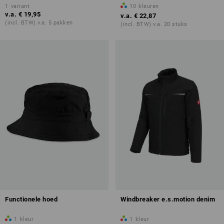
1
variant
10
kleuren
v.a.
€ 19,95
v.a.
€ 22,87
(incl. BTW) v.a. 5 pakken
(incl. BTW) v.a. 20 stuks
Functionele hoed
Windbreaker e.s.motion denim
1
kleur
1
kleur