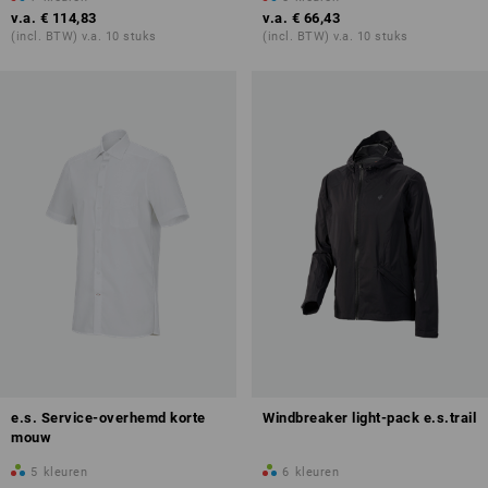
v.a.
€ 114,83
v.a.
€ 66,43
(incl. BTW) v.a. 10 stuks
(incl. BTW) v.a. 10 stuks
e.s. Service-overhemd korte
Windbreaker light-pack e.s.trail
mouw
5
kleuren
6
kleuren