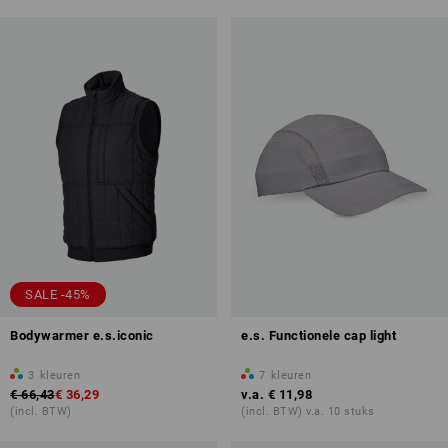
SALE -45%
Bodywarmer e.s.iconic
e.s. Functionele cap light
3
kleuren
7
kleuren
€ 66,43
€ 36,29
v.a.
€ 11,98
(incl. BTW)
(incl. BTW) v.a. 10 stuks