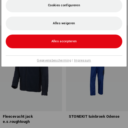
Cookies configureren
4
kleuren
8
kleuren
v.a.
€ 4,59
v.a.
€ 44,65
(incl. BTW) v.a. 300 stuks
(incl. BTW) v.a. 20 stuks
Alles weigeren
Alles accepteren
Gegevensbescherming
|
Impressum
Fleecevacht jack
STONEKIT tuinbroek Odense
e.s.roughtough