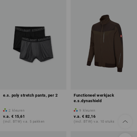
e.s. poly stretch pants, per 2
Functioneel werkjack
e.s.dynashield
2
kleuren
9
kleuren
v.a.
€ 15,61
v.a.
€ 82,16
(incl. BTW) v.a. 5 pakken
(incl. BTW) v.a. 10 stuks