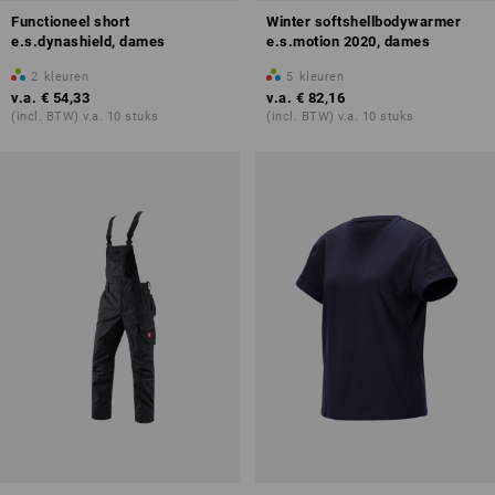
Functioneel short
Winter softshellbodywarmer
e.s.dynashield, dames
e.s.motion 2020, dames
2
kleuren
5
kleuren
v.a.
€ 54,33
v.a.
€ 82,16
(incl. BTW) v.a. 10 stuks
(incl. BTW) v.a. 10 stuks