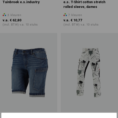
Tuinbroek e.s.industry
e.s. T-Shirt cotton stretch
rolled sleeve, dames
3
kleuren
7
kleuren
v.a.
€ 62,80
v.a.
€ 10,77
(incl. BTW) v.a. 10 stuks
(incl. BTW) v.a. 10 stuks
e.s. 7-pocket-jeans short,
e.s. stretch-cargobroek painter