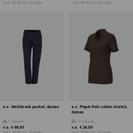
(incl. BTW) v.a. 10 stuks
(incl. BTW) v.a. 10 stuks
e.s. Werkbroek pocket, dames
e.s. Piqué-Polo cotton stretch,
dames
7
kleuren
17
kleuren
v.a.
€ 68,85
v.a.
€ 26,50
(incl. BTW) v.a. 10 stuks
(incl. BTW) v.a. 10 stuks