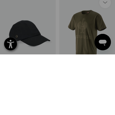
Stootcap
T-Shirt e.s.concrete
3
kleuren
7
kleuren
v.a.
€ 14,40
v.a.
€ 16,82
(incl. BTW) v.a. 20 stuks
(incl. BTW) v.a. 10 stuks