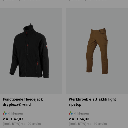
Functionele fleecejack
Werkbroek e.s.t:aktik light
dryplexx® wind
ripstop
4
kleuren
4
kleuren
v.a.
€ 47,07
v.a.
€ 54,33
(incl. BTW) v.a. 20 stuks
(incl. BTW) v.a. 10 stuks