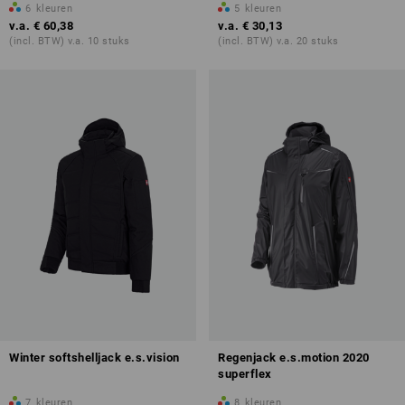
6
kleuren
5
kleuren
v.a.
€ 60,38
v.a.
€ 30,13
(incl. BTW) v.a. 10 stuks
(incl. BTW) v.a. 20 stuks
Winter softshelljack e.s.vision
Regenjack e.s.motion 2020
superflex
7
kleuren
8
kleuren