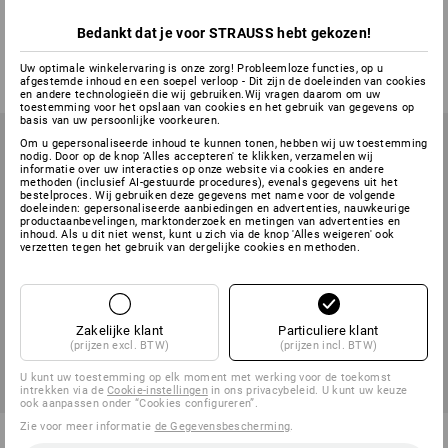
dames
Bedankt dat je voor STRAUSS hebt gekozen!
1
kleur
1
kleur
v.a.
€ 41,02
v.a.
€ 82,16
Uw optimale winkelervaring is onze zorg! Probleemloze functies, op u
afgestemde inhoud en een soepel verloop - Dit zijn de doeleinden van cookies
(incl. BTW) v.a. 10 stuks
(incl. BTW) v.a. 20 stuks
en andere technologieën die wij gebruiken.Wij vragen daarom om uw
toestemming voor het opslaan van cookies en het gebruik van gegevens op
basis van uw persoonlijke voorkeuren.
Om u gepersonaliseerde inhoud te kunnen tonen, hebben wij uw toestemming
nodig. Door op de knop 'Alles accepteren' te klikken, verzamelen wij
informatie over uw interacties op onze website via cookies en andere
methoden (inclusief AI-gestuurde procedures), evenals gegevens uit het
bestelproces. Wij gebruiken deze gegevens met name voor de volgende
doeleinden: gepersonaliseerde aanbiedingen en advertenties, nauwkeurige
productaanbevelingen, marktonderzoek en metingen van advertenties en
inhoud. Als u dit niet wenst, kunt u zich via de knop 'Alles weigeren' ook
verzetten tegen het gebruik van dergelijke cookies en methoden.
Zakelijke klant
Particuliere klant
(prijzen excl. BTW)
(prijzen incl. BTW)
U kunt uw toestemming op elk moment met werking voor de toekomst
intrekken via de
Cookie-instellingen
in ons privacybeleid. U kunt uw keuze
ook aanpassen onder “Cookies configureren”.
Zie voor meer informatie
de Gegevensbescherming
.
STONEKIT T-shirt Basic
Piratenbroek e.s.active