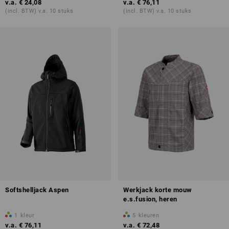
v.a.
€ 24,08
v.a.
€ 76,11
(incl. BTW) v.a. 10 stuks
(incl. BTW) v.a. 10 stuks
Softshelljack Aspen
Werkjack korte mouw
e.s.fusion, heren
1
kleur
5
kleuren
v.a.
€ 76,11
v.a.
€ 72,48