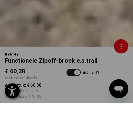
#
96142
Functionele Zipoff-broek e.s.trail
€ 60,38
incl. BTW
excl. verzendkosten
v.a. 1 stuk:
€ 60,38
v.a. 3 stuks:
€ 57,96
v.a. 10 stuks:
€ 54,33
Leverbaar vanaf ca. week
39
KLEUR
MAAT