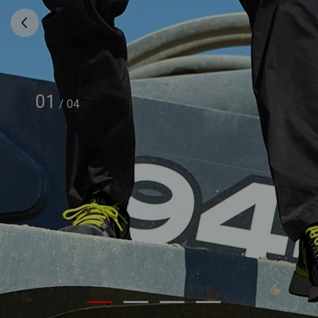
01
/
04