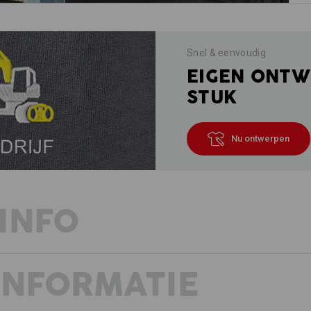
Snel & eenvoudig
EIGEN ONTW
STUK
Nu ontwerpen
INFO
INFORMATIE
STEEK ALLES IN JE ZAK!
Robuuste utility-look treft veel func
in de trail-collectie voor wie zijn g