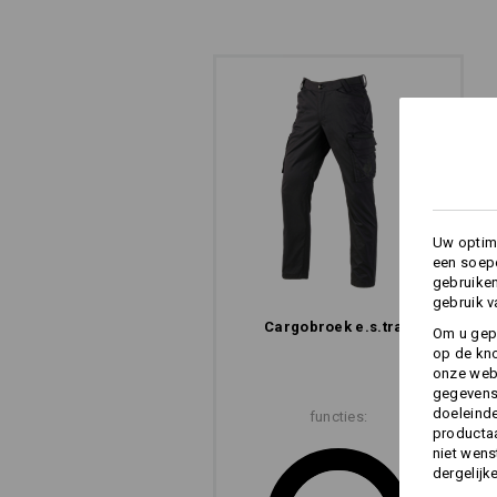
Uw optima
een soepe
gebruike
gebruik v
Cargobroek e.s.​trail
Om u gep
op de kno
onze webs
gegevens 
doeleinde
functies:
productaa
niet wens
dergelijk