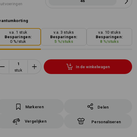
46
 uitvoeringen
wantumkorting
v.a. 1 stuk
v.a. 3 stuks
v.a. 10 stuks
Besparingen:
Besparingen:
Besparingen:
0
%/
stuk
5
%/
stuks
8
%/
stuks
In de winkelwagen
stuk
Markeren
Delen
Vergelijken
Personaliseren