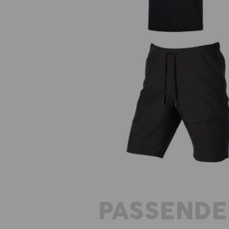
Trekking zwemshort e.s.trail
PASSENDE