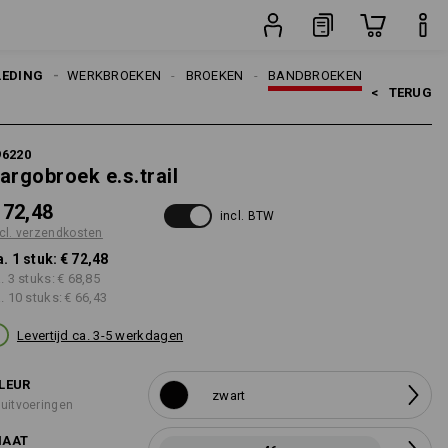
stuk
LEDING
HEREN
WERKBROEKEN
BROEKEN
BANDBROEKEN
<   
TERUG
96220
argobroek e.s.trail
 72,48
incl. BTW
cl. verzendkosten
a. 1 stuk:
€ 72,48
a. 3 stuks:
€ 68,85
a. 10 stuks:
€ 66,43
Levertijd ca. 3-5 werkdagen
LEUR
zwart
 uitvoeringen
AAT