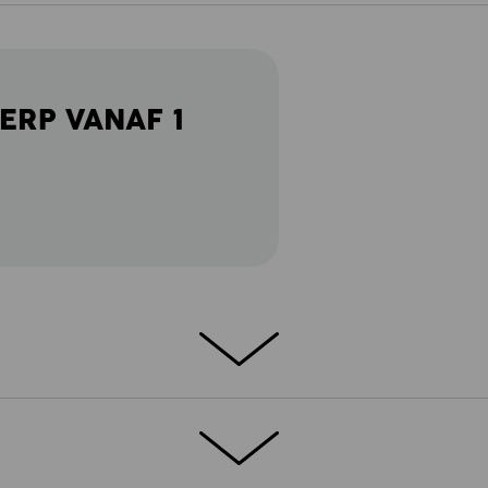
ERP VANAF 1
tionele zakken: de cargobroek past perfect
ereedschap graag bij de hand houdt en geen