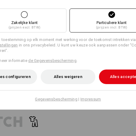
14
12
Zakelijke klant
Particuliere klant
(prijzen excl. BTW)
(prijzen incl. BTW)
+3 andere functies
+5 andere functies
 toestemming op elk moment met werking voor de toekomst intrekken via
stellingen
in ons privacybeleid. U kunt uw keuze ook aanpassen onder “C
ren”.
meer informatie
de Gegevensbescherming
.
es configureren
Alles weigeren
Alles accept
Alle details vergelijken
Gegevensbescherming
|
Impressum
TCH