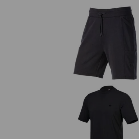
Sweat short light e.s.trail
Functioneel T-shirt UV e.s.trail