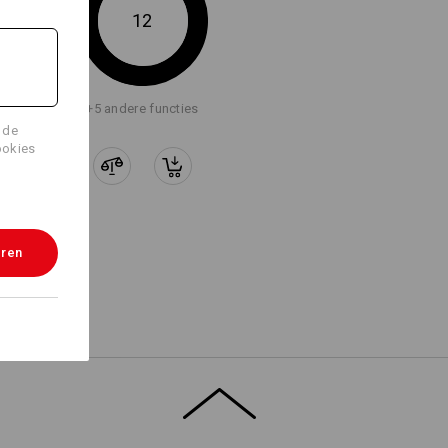
12
+5 andere functies
 de
ookies
eren