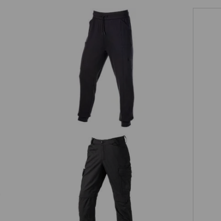
Sweat pants light e.s.trail
Werkbroek e.s.trail