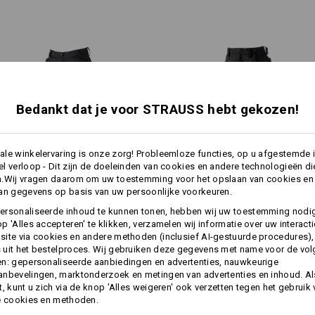
en een stiftzakje
STER
Materiaal:
De stof 
Bovenmateriaal
48
%
Katoen
/
36
%
beweegli
(ca. 170 g/m²)
geheel n
vezels e
Wasvoorschrift:
verweven
Machinewas 40°C
ongecompl
Bedankt dat je voor STRAUSS hebt gekozen!
uiterst 
Drogen in droger behoedzaam
Niet droog reinigen
le winkelervaring is onze zorg! Probleemloze functies, op u afgestemde 
l verloop - Dit zijn de doeleinden van cookies en andere technologieën di
n.Wij vragen daarom om uw toestemming voor het opslaan van cookies en
1
/
3
an gegevens op basis van uw persoonlijke voorkeuren.
meer
Werkbroek e.s.​trail
Werkbroek e.s.​motion
ersonaliseerde inhoud te kunnen tonen, hebben wij uw toestemming nodi
p 'Alles accepteren' te klikken, verzamelen wij informatie over uw interact
Personalisatie:
ite via cookies en andere methoden (inclusief AI-gestuurde procedures),
uit het bestelproces. Wij gebruiken deze gegevens met name voor de vo
n: gepersonaliseerde aanbiedingen en advertenties, nauwkeurige
Zelf vormgeven
Dezelfde functies:
Dezelfde functies:
nbevelingen, marktonderzoek en metingen van advertenties en inhoud. Als
t, kunt u zich via de knop 'Alles weigeren' ook verzetten tegen het gebruik
e cookies en methoden.