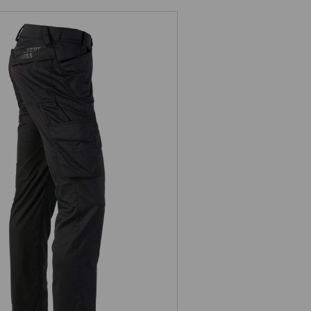
Cargobroek e.s.trail