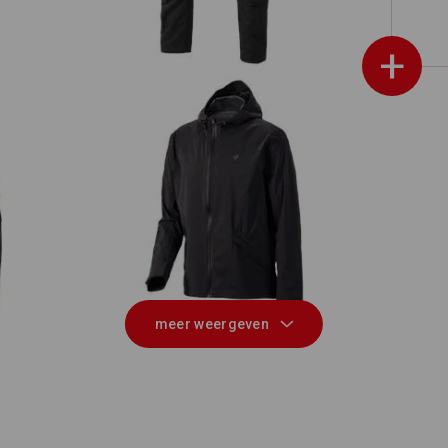
+
Windbreaker light-pack e.s.trail
meer weergeven