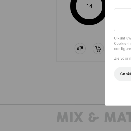
14
U kunt uw
Cookie-in
configure
Zie voor 
Cooki
MIX & MA