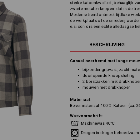
sterke katoenkwaliteit, behaaglijk z
zwarte metalen knopen: dat is de trend
Moderne trend ontmoet tijdloze wor
de werkplaats of de smederij worden
e.s.iconic is een echte alledaagse he
BESCHRIJVING
Casual overhemd met lange mouwe
bijzonder gripvast, zacht mater
doorlopende knoopsluiting
2 borstzakken met drukknope
mouwen met drukknopen
Materiaal:
Bovenmateriaal
100
%
Katoen
(ca. 2
Wasvoorschrift:
Machinewas 40°C
Drogen in droger behoedzaam