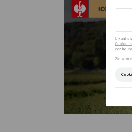
U kunt uw
Cookie-in
configure
Zie voor 
Cooki