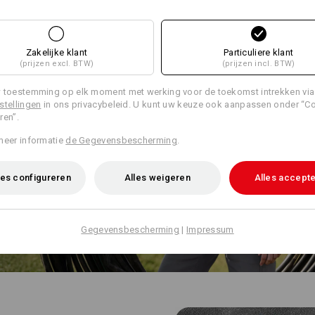
Zakelijke klant
Particuliere klant
(prijzen excl. BTW)
(prijzen incl. BTW)
 toestemming op elk moment met werking voor de toekomst intrekken via
stellingen
in ons privacybeleid. U kunt uw keuze ook aanpassen onder “C
ren”.
meer informatie
de Gegevensbescherming
.
es configureren
Alles weigeren
Alles accept
Gegevensbescherming
|
Impressum