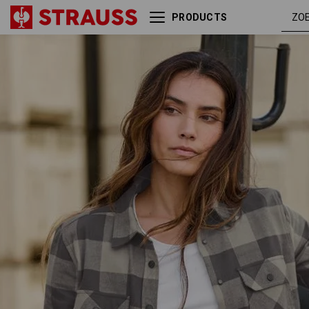
PRODUCTS
Ruitjeshemd e.s.iconic,
dolfijngrij
dames
/
carbongri