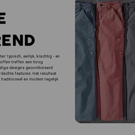
E
REND
r: typisch, eerlijk, krachtig - en
toffen treffen een hoog
udige designs gecombineerd
rdachte features. Het resultaat
 traditioneel en modern tegelijk