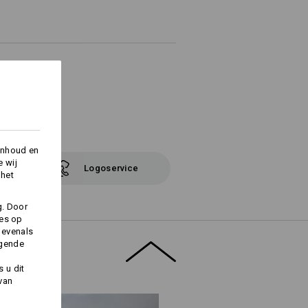
ling:
inhoud en
e wij
Logoservice
 het
g. Door
ies op
 evenals
lgende
 u dit
 van