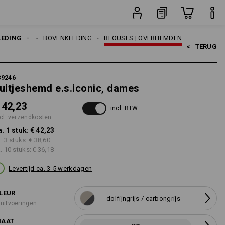
sten
stuk
LEDING
DAMES
BOVENKLEDING
BLOUSES | OVERHEMDEN
<   
TERUG
89246
uitjeshemd e.s.iconic, dames
 42,23
incl. BTW
cl. verzendkosten
a. 1 stuk:
€ 42,23
a. 3 stuks:
€ 38,60
a. 10 stuks:
€ 36,18
Levertijd ca. 3-5 werkdagen
LEUR
dolfijngrijs / carbongrijs
 uitvoeringen
AAT