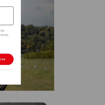
 de
ookies
eren