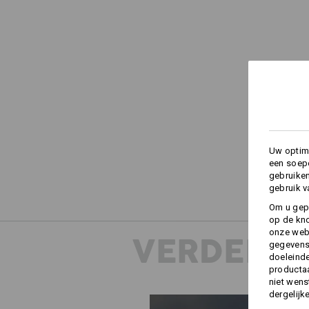
Uw optima
een soepe
gebruike
gebruik v
Om u gep
op de kno
onze webs
VERDERE 
gegevens 
doeleinde
productaa
niet wens
dergelijk