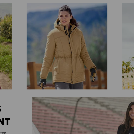
S
NT
tten