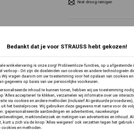
Niet droog reinigen
Let alstublieft op bij de maatbepa
Zuiver katoen kan 3-5% krimpen.
Bedankt dat je voor STRAUSS hebt gekozen!
Personalisatie:
le winkelervaring is onze zorg! Probleemloze functies, op u afgestemde 
l verloop - Dit zijn de doeleinden van cookies en andere technologieën di
Zelf vormgeven
n.Wij vragen daarom om uw toestemming voor het opslaan van cookies en
an gegevens op basis van uw persoonlijke voorkeuren.
ersonaliseerde inhoud te kunnen tonen, hebben wij uw toestemming nodi
p 'Alles accepteren' te klikken, verzamelen wij informatie over uw interact
ite via cookies en andere methoden (inclusief AI-gestuurde procedures),
INFORMATIE
uit het bestelproces. Wij gebruiken deze gegevens met name voor de vo
n: gepersonaliseerde aanbiedingen en advertenties, nauwkeurige
nbevelingen, marktonderzoek en metingen van advertenties en inhoud. Als
t, kunt u zich via de knop 'Alles weigeren' ook verzetten tegen het gebruik
e cookies en methoden.