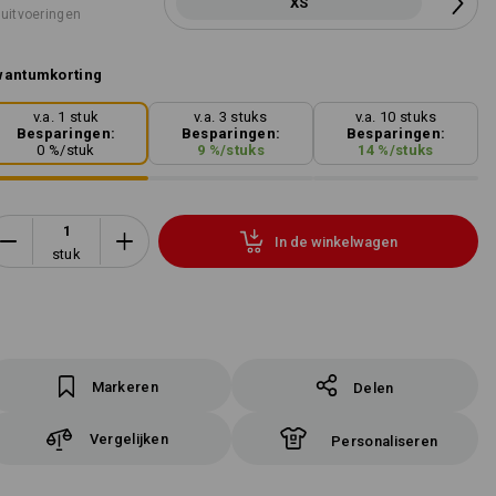
XS
 uitvoeringen
wantumkorting
v.a. 1 stuk
v.a. 3 stuks
v.a. 10 stuks
Besparingen:
Besparingen:
Besparingen:
0
%/
stuk
9
%/
stuks
14
%/
stuks
In de winkelwagen
stuk
Markeren
Delen
Vergelijken
Personaliseren