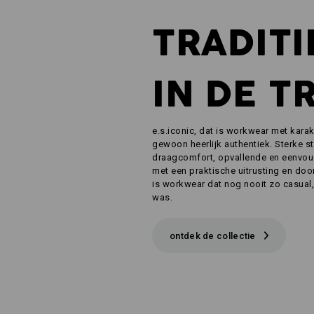
TRADITI
IN DE T
e.s.iconic, dat is workwear met karakte
gewoon heerlijk authentiek. Sterke s
draagcomfort, opvallende en eenvo
met een praktische uitrusting en doo
is workwear dat nog nooit zo casual,
was.
ontdek de collectie