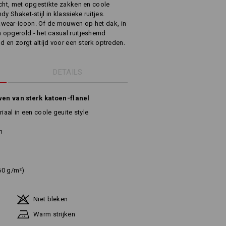
acht, met opgestikte zakken en coole
y Shaket-stijl in klassieke ruitjes.
kwear-icoon. Of de mouwen op het dak, in
 opgerold - het casual ruitjeshemd
ld en zorgt altijd voor een sterk optreden.
DETAILS
n van sterk katoen-flanel
iaal in een coole geuite style
n
60 g/m²)
Niet bleken
Warm strijken