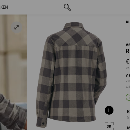
s
incl. BTW
€ 42,23
XS
excl. verzendko
K
js
#
R
€
ex
v.
v.
v.
K
5
M