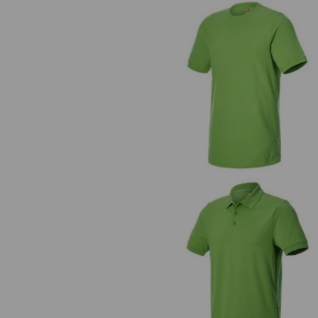
e.s. T-Shirt cotton stretch, long f
e.s. Pique-Polo cotton stretch