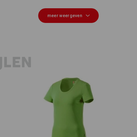
meer weergeven
JLEN
e.s. T-Shirt cotton stretch, dames
e