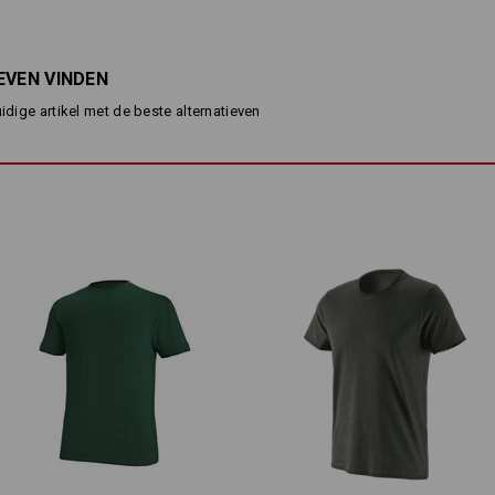
eenvoudig T-shirt met ronde h
praktische borstzak en mou
hoog draagcomfort dankzij zac
EVEN VINDEN
Materiaal:
Bovenmateriaal
95
%
Katoen
/
5
%
E
uidige artikel met de beste alternatieven
Wasvoorschrift:
Machinewas 40°C
Drogen in droger behoedzaam
Niet droog reinigen
Personalisatie:
Zelf vormgeven