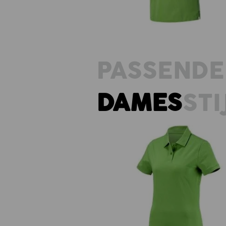
PASSENDE
DAMES
STI
e.s. Polo-Shirt cotton, dames