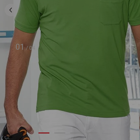
01
/
04