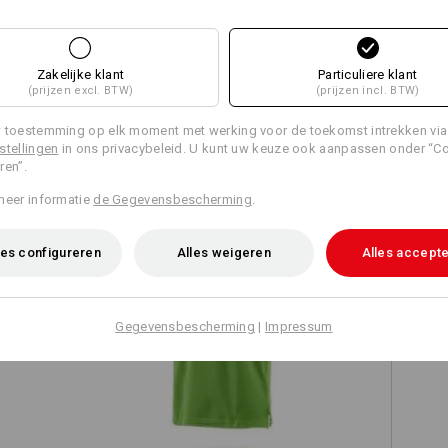
Zakelijke klant
Particuliere klant
(prijzen excl. BTW)
(prijzen incl. BTW)
TCH
 toestemming op elk moment met werking voor de toekomst intrekken via
stellingen
in ons privacybeleid. U kunt uw keuze ook aanpassen onder “C
ren”.
meer informatie
de Gegevensbescherming
.
es configureren
Alles weigeren
Alles accept
e.s. Polo-Shirt cotton
Gegevensbescherming
|
Impressum
e