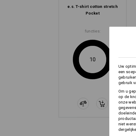
e.s. T-shirt cotton stretch
Pocket
functies:
10
Uw optima
een soepe
gebruike
gebruik v
Om u gep
op de kno
onze webs
gegevens 
doeleinde
productaa
niet wens
dergelijk