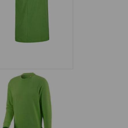
e.s. Sweatshirt poly cotton