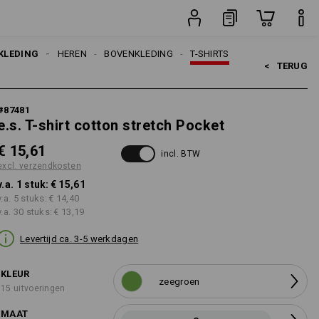
en
stuk
KLEDING
HEREN
BOVENKLEDING
T-SHIRTS
<   
TERUG
#
87481
e.s. T-shirt cotton stretch Pocket
€ 15,61
incl. BTW
excl. verzendkosten
v.a. 1 stuk:
€ 15,61
v.a. 5 stuks:
€ 14,40
v.a. 30 stuks:
€ 13,19
Levertijd ca. 3-5 werkdagen
KLEUR
zeegroen
15 uitvoeringen
MAAT