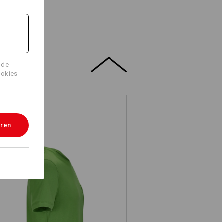
 de
ookies
eren
.s. T-shirt cotton stretch Pocket