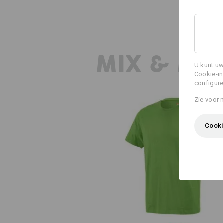
MIX & MA
U kunt uw
Cookie-in
configure
Zie voor 
Cooki
e.s. T-Shirt cotton