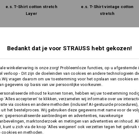
e.s. T-Shirt cotton stretch
e.s. T-Shirt vintage cotton
Layer
stretch
Dezelfde functies:
Dezelfde functies:
Bedankt dat je voor STRAUSS hebt gekozen!
9
9
le winkelervaring is onze zorg! Probleemloze functies, op u afgestemde 
l verloop - Dit zijn de doeleinden van cookies en andere technologieën di
n.Wij vragen daarom om uw toestemming voor het opslaan van cookies en
an gegevens op basis van uw persoonlijke voorkeuren.
+1 andere functie
+1 andere functie
ersonaliseerde inhoud te kunnen tonen, hebben wij uw toestemming nodi
p 'Alles accepteren' te klikken, verzamelen wij informatie over uw interact
ite via cookies en andere methoden (inclusief AI-gestuurde procedures),
uit het bestelproces. Wij gebruiken deze gegevens met name voor de vo
n: gepersonaliseerde aanbiedingen en advertenties, nauwkeurige
nbevelingen, marktonderzoek en metingen van advertenties en inhoud. Als
t, kunt u zich via de knop 'Alles weigeren' ook verzetten tegen het gebruik
e cookies en methoden.
Alle details vergelijken