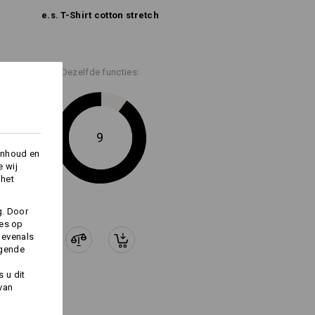
e.s. T-Shirt cotton stretch
Dezelfde functies:
9
inhoud en
e wij
 het
g. Door
ies op
 evenals
lgende
 u dit
 van