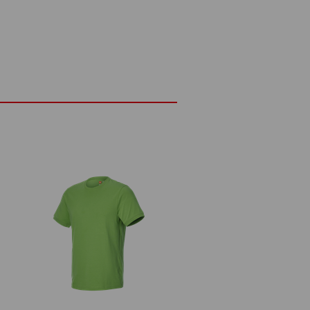
als
wboorden
ht en elastisch materiaal
lastaan
(ca. 180 g/m²)
Niet bleken
Koud strijken
Logoservice