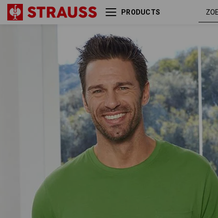
PRODUCTS
e.s. T-shirt cotton stretch
zeegr
Pocket