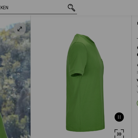
incl. BTW
€ 15,61
S
oen
excl. verzendkost