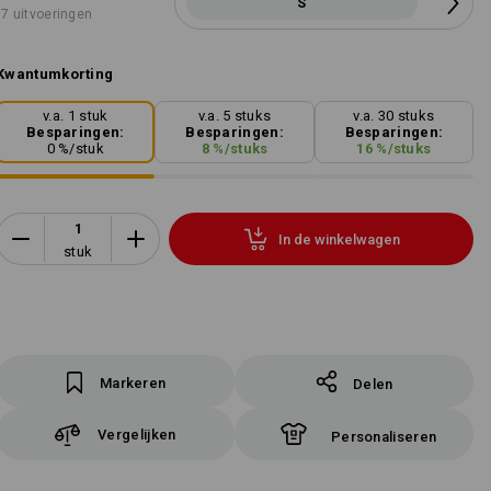
S
7 uitvoeringen
Kwantumkorting
v.a. 1 stuk
v.a. 5 stuks
v.a. 30 stuks
Besparingen:
Besparingen:
Besparingen:
0
%/
stuk
8
%/
stuks
16
%/
stuks
In de winkelwagen
stuk
Markeren
Delen
Vergelijken
Personaliseren