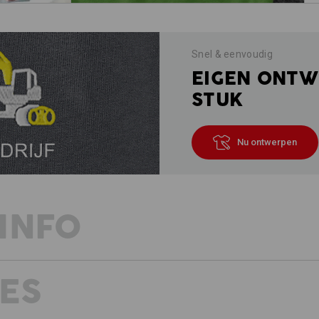
Snel & eenvoudig
EIGEN ONTW
STUK
Nu ontwerpen
INFO
ES
BESCHRIJVING
D