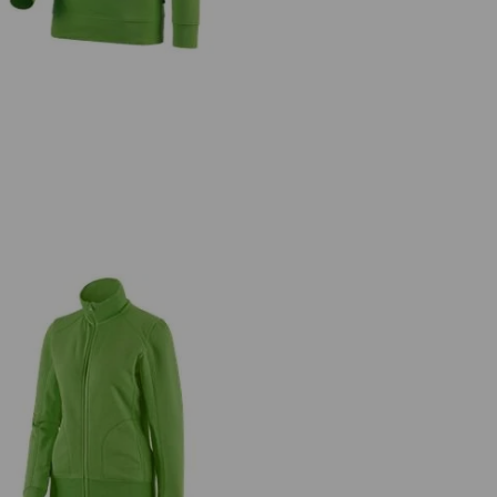
.s. Sweatjack poly cotton, dames