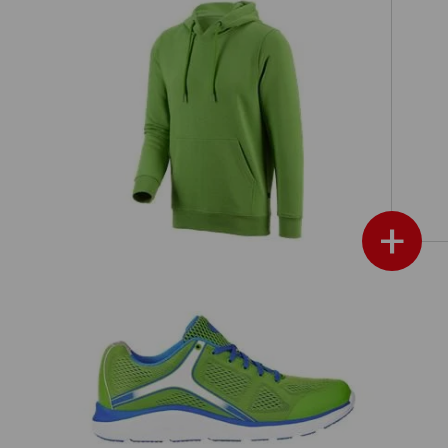
it
e.s. Hoody-Sweatshirt poly cotton
+
e.s. O1 Werkschoenen Asterope