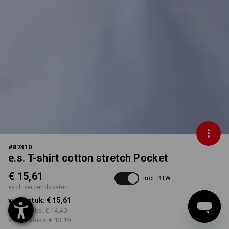
#
87410
e.s. T-shirt cotton stretch Pocket
€ 15,61
incl. BTW
excl. verzendkosten
v.a. 1 stuk:
€ 15,61
v.a. 5 stuks:
€ 14,40
v.a. 30 stuks:
€ 13,19