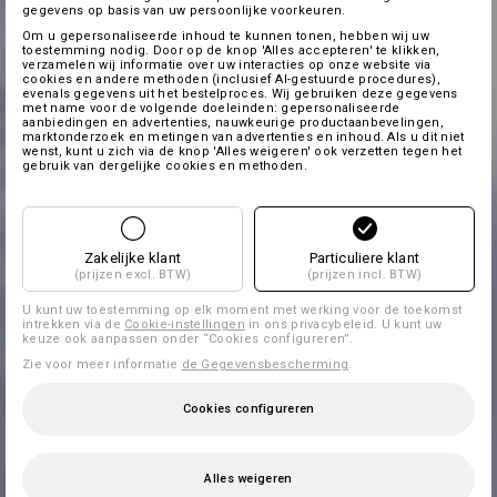
gegevens op basis van uw persoonlijke voorkeuren.
Om u gepersonaliseerde inhoud te kunnen tonen, hebben wij uw
toestemming nodig. Door op de knop 'Alles accepteren' te klikken,
verzamelen wij informatie over uw interacties op onze website via
cookies en andere methoden (inclusief AI-gestuurde procedures),
evenals gegevens uit het bestelproces. Wij gebruiken deze gegevens
met name voor de volgende doeleinden: gepersonaliseerde
aanbiedingen en advertenties, nauwkeurige productaanbevelingen,
marktonderzoek en metingen van advertenties en inhoud. Als u dit niet
wenst, kunt u zich via de knop 'Alles weigeren' ook verzetten tegen het
gebruik van dergelijke cookies en methoden.
Zakelijke klant
Particuliere klant
(prijzen excl. BTW)
(prijzen incl. BTW)
U kunt uw toestemming op elk moment met werking voor de toekomst
intrekken via de
Cookie-instellingen
in ons privacybeleid. U kunt uw
keuze ook aanpassen onder “Cookies configureren”.
Zie voor meer informatie
de Gegevensbescherming
.
Cookies configureren
Alles weigeren