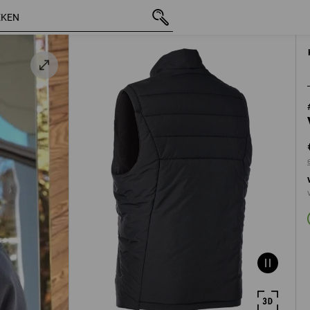
incl. BTW
€ 120,88
S
zwart
excl. verzendkosten