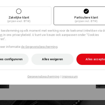
Niveau 2 (48°C – oranje licht):
Gemiddelde
Niveau
gen.
warmtetoevoer voor handelingen met
warmte
Zakelijke klant
Particuliere klant
ur
wisselende activiteit (tot 5 uur continu
voor h
(prijzen excl. BTW)
(prijzen incl. BTW)
gebruik).
uur co
 toestemming op elk moment met werking voor de toekomst intrekken via 
en
in ons privacybeleid. U kunt uw keuze ook aanpassen onder “Cookies
ren”.
meer informatie
de Gegevensbescherming
.
GERICHTE WARMTE
es configureren
Alles weigeren
Alles accepte
Niet merkbaar, maar uiterst effectief: de
flexibele verwarmingspanelen bieden
gerichte warmte voor het schouder- en
Gegevensbescherming
|
Impressum
nekbereik en de gevoelige onderrug.