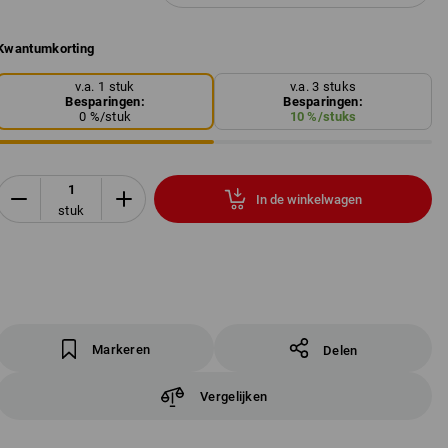
Kwantumkorting
v.a. 1 stuk
v.a. 3 stuks
Besparingen:
Besparingen:
0
%/
stuk
10
%/
stuks
In de winkelwagen
stuk
Markeren
Delen
Vergelijken