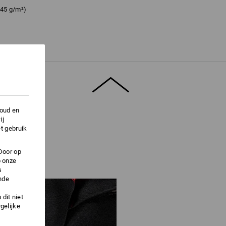
 45 g/m²)
Niet bleken
Niet strijken
houd en
ij
t gebruik
 de voorraad strekt !!!
Door op
p onze
s
nde
dit niet
vensblad".
gelijke