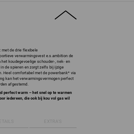
met de drie flexibele
ortieve verwarmingsvest e.s.ambition de
n het koudegevoelige schouder-, nek- en
n de spieren en zorgt zelfs bij ijzige
. Heel comfortabel met de powerbank* via
ding kan het verwarmingsvermogen perfect
rden afgestemd.
tijd perfect warm – het snel op te warmen
or iedereen, die ook bij kou vol gas wil
ETAILS
EXTRA'S