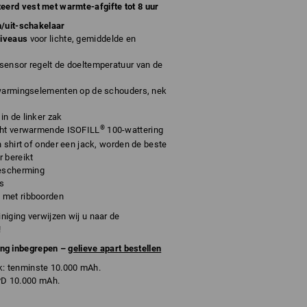
teerd vest met warmte-afgifte tot 8 uur
/uit-schakelaar
niveaus
voor lichte, gemiddelde en
sensor regelt de doeltemperatuur van de
rwarmingselementen op de schouders, nek
n de linker zak
®
cht verwarmende ISOFILL
100-wattering
n shirt of onder een jack, worden de beste
 bereikt
bescherming
ts
 met ribboorden
iniging verwijzen wij u naar de
!
ang inbegrepen –
gelieve apart bestellen
: tenminste 10.000 mAh.
PD 10.000 mAh.