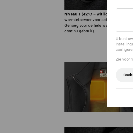
Niveau 1 (42°C – wit licht):
Geringe
warmtetoevoer voor actieve handelin
Genoeg voor de hele werkdag (tot 8 u
continu gebruik).
U kunt uw
instelling
configure
Zie voor 
Cooki