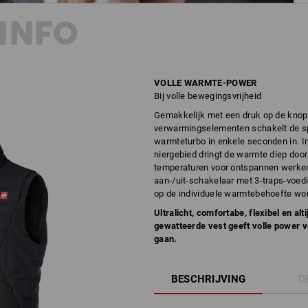
INFO
VOLLE WARMTE-POWER
Bij volle bewegingsvrijheid
Gemakkelijk met een druk op de knop: 
verwarmingselementen schakelt de sp
warmteturbo in enkele seconden in. I
niergebied dringt de warmte diep door i
temperaturen voor ontspannen werken
aan-/uit-schakelaar met 3-traps-voe
op de individuele warmtebehoefte wo
Ultralicht, comfortabe, flexibel en al
gewatteerde vest geeft volle power vo
gaan.
BESCHRIJVING
D