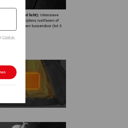
 3 (60°C – rood licht):
Intensieve
toevoer, bijv. tijdens rustfasen of
et snel opwarmen tussendoor (tot 3
ntinugebruik).
de
Cookie-
ren