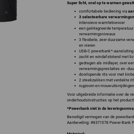
Super licht, snel op te warmen gewat
comfortabele bediening via
aan
3 selecteerbare verwarmings
intensieve warmtetoevoer
een geïntegreerde temperatuur
verwarmingsniveaus
3 flexibele, zeer duurzame ve
en nieren
USB-C powerbank*-aansluiting i
zacht en windafstotend met li
gedragen als midlayer, over ee
verwarmingsprestaties en -duur
doorlopende rits voor met kin
2 steekzakken met verdekte ri
rugzoom en mouwuitsnijdingen
Voor uitgebreide informatie over de re
onderhoudsinstructies op het product
*Powerbank niet in de leveringsomv
Benodigd vermogen van de powerbank
Aanbeveling: #8371578 Power-Bank 
Materiaal: