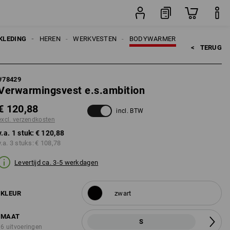
stuk
KLEDING
HEREN
WERKVESTEN
BODYWARMER
<   
TERUG
#
78429
Verwarmingsvest e.s.ambition
€ 120,88
incl. BTW
excl. verzendkosten
v.a. 1 stuk:
€ 120,88
v.a. 3 stuks:
€ 108,78
Levertijd ca. 3-5 werkdagen
KLEUR
zwart
MAAT
S
6 uitvoeringen