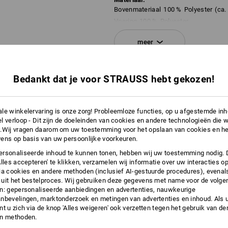
Bovenmateriaal
100
%
Polyester
(ca.
Voering
100
%
Polyester
Vulling
100
%
Polyester
meer
Wasvoorschrift:
Machinewas 30°C extra
gemakkelijk
INFORMATIE
Bedankt dat je voor STRAUSS hebt gekozen!
Niet in de droger drogen
Niet droog reinigen
le winkelervaring is onze zorg! Probleemloze functies, op u afgestemde in
l verloop - Dit zijn de doeleinden van cookies en andere technologieën die w
WARMTE IN 3 STAPPEN
.Wij vragen daarom om uw toestemming voor het opslaan van cookies en he
ens op basis van uw persoonlijke voorkeuren.
Gemakkelijk verstelbaar via de drukknop!
!!! Seizoensartikel !!! Levering zolang
rsonaliseerde inhoud te kunnen tonen, hebben wij uw toestemming nodig. 
Alles accepteren' te klikken, verzamelen wij informatie over uw interacties o
ia cookies en andere methoden (inclusief AI-gestuurde procedures), evenal
Thermolaag
uit het bestelproces. Wij gebruiken deze gegevens met name voor de volge
n: gepersonaliseerde aanbiedingen en advertenties, nauwkeurige
nbevelingen, marktonderzoek en metingen van advertenties en inhoud. Als u 
Meer informatie is te vinden op "Gege
t u zich via de knop 'Alles weigeren' ook verzetten tegen het gebruik van der
en methoden.
Gegevensblad