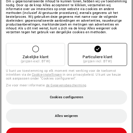
Om u gepersonaliseerde inhoud te kunnen tonen, hebben wij uw toestemming
nodig. Door op de knop 'Alles accepteren' te klikken, verzamelen wij
informatie over uw interacties op onze website via cookies en andere
methoden (inclusief AI-gestuurde procedures), evenals gegevens uit het
bestelproces. Wij gebruiken deze gegevens met name voor de volgende
doeleinden: gepersonaliseerde aanbiedingen en advertenties, nauwkeurige
productaanbevelingen, marktonderzoek en metingen van advertenties en
inhoud. Als u dit niet wenst, kunt u zich via de knop 'Alles weigeren' ook
verzetten tegen het gebruik van dergelijke cookies en methoden.
Zakelijke klant
Particuliere klant
(prijzen excl. BTW)
(prijzen incl. BTW)
U kunt uw toestemming op elk moment met werking voor de toekomst
intrekken via de
Cookie-instellingen
in ons privacybeleid. U kunt uw keuze
ook aanpassen onder “Cookies configureren”.
Zie voor meer informatie
de Gegevensbescherming
.
Cookies configureren
Alles weigeren