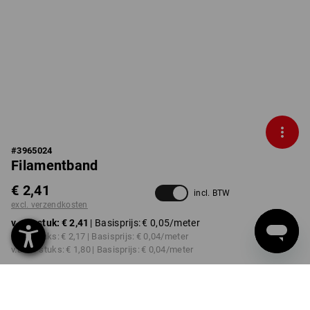
#
3965024
Filamentband
€ 2,41
incl. BTW
excl. verzendkosten
v.a. 1 stuk:
€ 2,41
| Basisprijs:
€ 0,05
/meter
v.a. 6 stuks:
€ 2,17
| Basisprijs:
€ 0,04
/meter
v.a. 48 stuks:
€ 1,80
| Basisprijs:
€ 0,04
/meter
Levertijd ca. 3-5 werkdagen
UITVOERING