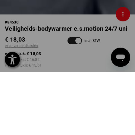
#
84530
Veiligheids-bodywarmer e.s.motion 24/7 uni
€ 18,03
incl. BTW
excl. verzendkosten
v.a. 1 stuk:
€ 18,03
v.a. 3 stuks:
€ 16,82
v.a. 10 stuks:
€ 15,61
Levertijd ca. 3-5 werkdagen
KLEUR
MAAT
S
kiezen
kiezen
signaaloranje
Kwantumkorting