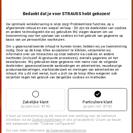
Bedankt dat je voor STRAUSS hebt gekozen!
Uw optimale winkelervaring is onze zorg! Probleemloze functies, op u
afgestemde inhoud en een soepel verloop - Dit zijn de doeleinden van cookies
en andere technologieën die wij gebruiken.Wij vragen daarom om uw
toestemming voor het opslaan van cookies en het gebruik van gegevens op
basis van uw persoonlijke voorkeuren.
Om u gepersonaliseerde inhoud te kunnen tonen, hebben wij uw toestemming
nodig. Door op de knop 'Alles accepteren' te klikken, verzamelen wij
informatie over uw interacties op onze website via cookies en andere
methoden (inclusief AI-gestuurde procedures), evenals gegevens uit het
bestelproces. Wij gebruiken deze gegevens met name voor de volgende
doeleinden: gepersonaliseerde aanbiedingen en advertenties, nauwkeurige
productaanbevelingen, marktonderzoek en metingen van advertenties en
inhoud. Als u dit niet wenst, kunt u zich via de knop 'Alles weigeren' ook
verzetten tegen het gebruik van dergelijke cookies en methoden.
Zakelijke klant
Particuliere klant
(prijzen excl. BTW)
(prijzen incl. BTW)
U kunt uw toestemming op elk moment met werking voor de toekomst
intrekken via de
Cookie-instellingen
in ons privacybeleid. U kunt uw keuze
ook aanpassen onder “Cookies configureren”.
Zie voor meer informatie
de Gegevensbescherming
.