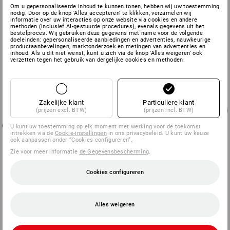
Om u gepersonaliseerde inhoud te kunnen tonen, hebben wij uw toestemming
nodig. Door op de knop 'Alles accepteren' te klikken, verzamelen wij
informatie over uw interacties op onze website via cookies en andere
methoden (inclusief AI-gestuurde procedures), evenals gegevens uit het
bestelproces. Wij gebruiken deze gegevens met name voor de volgende
doeleinden: gepersonaliseerde aanbiedingen en advertenties, nauwkeurige
productaanbevelingen, marktonderzoek en metingen van advertenties en
inhoud. Als u dit niet wenst, kunt u zich via de knop 'Alles weigeren' ook
verzetten tegen het gebruik van dergelijke cookies en methoden.
Zakelijke klant
Particuliere klant
(prijzen excl. BTW)
(prijzen incl. BTW)
U kunt uw toestemming op elk moment met werking voor de toekomst
intrekken via de
Cookie-instellingen
in ons privacybeleid. U kunt uw keuze
ook aanpassen onder “Cookies configureren”.
Zie voor meer informatie
de Gegevensbescherming
.
Cookies configureren
Alles weigeren