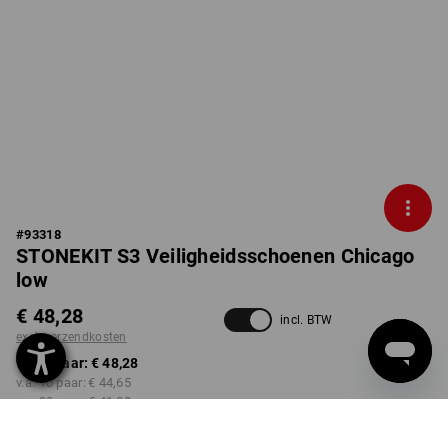
#
93318
STONEKIT S3 Veiligheidsschoenen Chicago
low
€ 48,28
incl. BTW
excl. verzendkosten
v.a. 1 paar:
€ 48,28
v.a. 10 paar:
€ 44,65
v.a. 30 paar:
€ 41,02
v.a. 50 paar:
€ 38,60