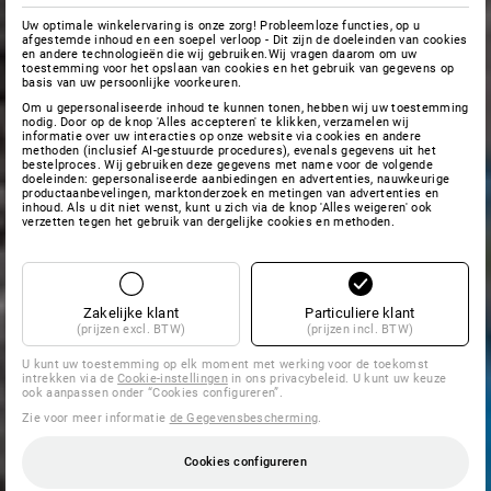
Uw optimale winkelervaring is onze zorg! Probleemloze functies, op u
afgestemde inhoud en een soepel verloop - Dit zijn de doeleinden van cookies
en andere technologieën die wij gebruiken.Wij vragen daarom om uw
toestemming voor het opslaan van cookies en het gebruik van gegevens op
basis van uw persoonlijke voorkeuren.
Om u gepersonaliseerde inhoud te kunnen tonen, hebben wij uw toestemming
nodig. Door op de knop 'Alles accepteren' te klikken, verzamelen wij
informatie over uw interacties op onze website via cookies en andere
methoden (inclusief AI-gestuurde procedures), evenals gegevens uit het
bestelproces. Wij gebruiken deze gegevens met name voor de volgende
doeleinden: gepersonaliseerde aanbiedingen en advertenties, nauwkeurige
productaanbevelingen, marktonderzoek en metingen van advertenties en
inhoud. Als u dit niet wenst, kunt u zich via de knop 'Alles weigeren' ook
verzetten tegen het gebruik van dergelijke cookies en methoden.
Zakelijke klant
Particuliere klant
(prijzen excl. BTW)
(prijzen incl. BTW)
U kunt uw toestemming op elk moment met werking voor de toekomst
intrekken via de
Cookie-instellingen
in ons privacybeleid. U kunt uw keuze
ook aanpassen onder “Cookies configureren”.
Zie voor meer informatie
de Gegevensbescherming
.
Cookies configureren