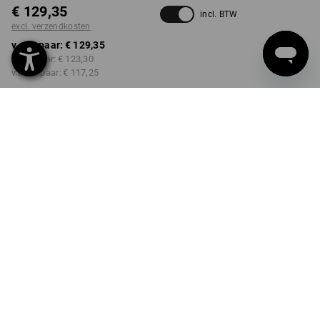
€ 129,35
incl. BTW
excl. verzendkosten
v.a. 1 paar:
€ 129,35
v.a. 3 paar:
€ 123,30
v.a. 10 paar:
€ 117,25
Levertijd ca. 3-5 werkdagen
KLEUR
MAAT
38
kiezen
kiezen
titaan / gentiaanblauw
Kwantumkorting
v.a. 1 paar
v.a. 3 paar
v.a. 10 paar
Besparingen:
Besparingen:
Besparingen:
0
%/
paar
5
%/
paar
9
%/
paar