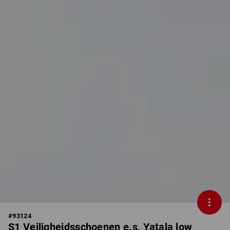
#
93124
S1 Veiligheidsschoenen e.s. Yatala low