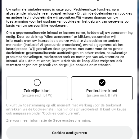
Uw optimale winkelervaring is onze zorg! Probleemloze functies, op u
afgestemde inhoud en een soepel verloop - Dit zijn de doeleinden van cookies
en andere technologieën die wij gebruiken.Wij vragen daarom om uw
toestemming voor het opslaan van cookies en het gebruik van gegevens op
basis van uw persoonlijke voorkeuren.
Om u gepersonaliseerde inhoud te kunnen tonen, hebben wij uw toestemming
nodig. Door op de knop 'Alles accepteren' te klikken, verzamelen wij
informatie over uw interacties op onze website via cookies en andere
methoden (inclusief AI-gestuurde procedures), evenals gegevens uit het
bestelproces. Wij gebruiken deze gegevens met name voor de volgende
doeleinden: gepersonaliseerde aanbiedingen en advertenties, nauwkeurige
productaanbevelingen, marktonderzoek en metingen van advertenties en
inhoud. Als u dit niet wenst, kunt u zich via de knop 'Alles weigeren' ook
verzetten tegen het gebruik van dergelijke cookies en methoden.
Zakelijke klant
Particuliere klant
(prijzen excl. BTW)
(prijzen incl. BTW)
U kunt uw toestemming op elk moment met werking voor de toekomst
intrekken via de
Cookie-instellingen
in ons privacybeleid. U kunt uw keuze
ook aanpassen onder “Cookies configureren”.
Zie voor meer informatie
de Gegevensbescherming
.
Cookies configureren