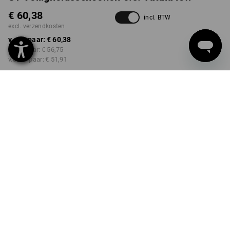
€ 60,38
incl. BTW
excl. verzendkosten
v.a. 1 paar:
€ 60,38
v.a. 3 paar:
€ 56,75
v.a. 10 paar:
€ 51,91
Levertijd ca. 3-5 werkdagen
KLEUR
MAAT
40
kiezen
kiezen
donkerblauw
Kwantumkorting
v.a. 1 paar
v.a. 3 paar
v.a. 10 paar
Besparingen:
Besparingen:
Besparingen:
0
%/
paar
6
%/
paar
14
%/
paar