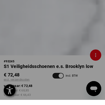
#
93245
S1 Veiligheidsschoenen e.s. Brooklyn low
€ 72,48
incl. BTW
excl. verzendkosten
v.a. 1 paar:
€ 72,48
v.a. 3 paar:
€ 68,85
v.a. 10 paar:
€ 66,43
Levertijd ca. 3-5 werkdagen