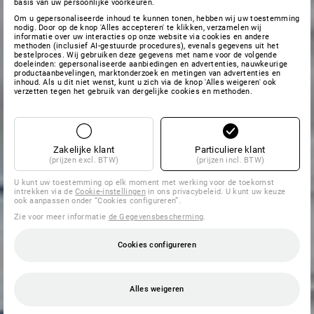
basis van uw persoonlijke voorkeuren.
Om u gepersonaliseerde inhoud te kunnen tonen, hebben wij uw toestemming
nodig. Door op de knop 'Alles accepteren' te klikken, verzamelen wij
informatie over uw interacties op onze website via cookies en andere
methoden (inclusief AI-gestuurde procedures), evenals gegevens uit het
bestelproces. Wij gebruiken deze gegevens met name voor de volgende
doeleinden: gepersonaliseerde aanbiedingen en advertenties, nauwkeurige
productaanbevelingen, marktonderzoek en metingen van advertenties en
inhoud. Als u dit niet wenst, kunt u zich via de knop 'Alles weigeren' ook
verzetten tegen het gebruik van dergelijke cookies en methoden.
Zakelijke klant
Particuliere klant
(prijzen excl. BTW)
(prijzen incl. BTW)
U kunt uw toestemming op elk moment met werking voor de toekomst
intrekken via de
Cookie-instellingen
in ons privacybeleid. U kunt uw keuze
ook aanpassen onder “Cookies configureren”.
Zie voor meer informatie
de Gegevensbescherming
.
Cookies configureren
Alles weigeren