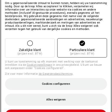
Om u gepersonaliseerde inhoud te kunnen tonen, hebben wij uw toestemming
nodig. Door op de knop 'Alles accepteren' te klikken, verzamelen wij
informatie over uw interacties op onze website via cookies en andere
methoden (inclusief AI-gestuurde procedures), evenals gegevens uit het
bestelproces. Wij gebruiken deze gegevens met name voor de volgende
doeleinden: gepersonaliseerde aanbiedingen en advertenties, nauwkeurige
productaanbevelingen, marktonderzoek en metingen van advertenties en
inhoud. Als u dit niet wenst, kunt u zich via de knop 'Alles weigeren' ook
verzetten tegen het gebruik van dergelijke cookies en methoden.
Zakelijke klant
Particuliere klant
(prijzen excl. BTW)
(prijzen incl. BTW)
U kunt uw toestemming op elk moment met werking voor de toekomst
intrekken via de
Cookie-instellingen
in ons privacybeleid. U kunt uw keuze
ook aanpassen onder “Cookies configureren”.
Zie voor meer informatie
de Gegevensbescherming
.
Cookies configureren
Alles weigeren