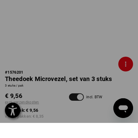
#
1576201
Theedoek Microvezel, set van 3 stuks
3 stuks / pak
€ 9,56
incl. BTW
excl. verzendkosten
v.a. 1 pak:
€ 9,56
v.a. 10 pakken:
€ 8,35
Levertijd ca. 3-5 werkdagen