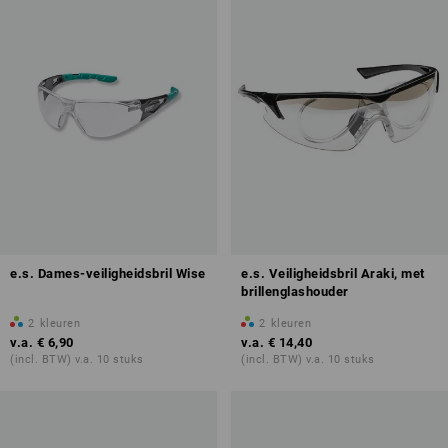
e.s. Dames-veiligheidsbril Wise
e.s. Veiligheidsbril Araki, met
brillenglashouder
2
kleuren
2
kleuren
v.a.
€ 6,90
v.a.
€ 14,40
(incl. BTW) v.a. 10 stuks
(incl. BTW) v.a. 10 stuks