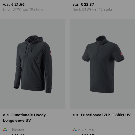
v.a.
€ 21,66
v.a.
€ 22,87
(incl. BTW) v.a. 10 stuks
(incl. BTW) v.a. 10 stuks
e.s. Functionele Hoody-
e.s. Functioneel ZIP-T-Shirt UV
Longsleeve UV
2
kleuren
2
kleuren