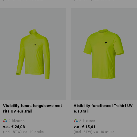
Visibility funct. longsleeve met
Visibility functioneel T-shirt UV
rits UV e.s.trail
e.s.trail
2
kleuren
2
kleuren
v.a.
€ 24,08
v.a.
€ 15,61
(incl. BTW) v.a. 10 stuks
(incl. BTW) v.a. 10 stuks