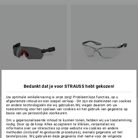
Bedankt dat je voor STRAUSS hebt gekozen!
Uw optimale winkelervaring is onze zorg! Probleemloze functies, op u
afgestemde inhoud en een soepel verloop - Dit zijn de doeleinden van cookies
e.s. Veiligheidsbril Protos®
e.s. Veiligheidsbril Soho
en andere technologieën die wij gebruiken.Wij vragen daarom om uw
Integral
toestemming voor het opslaan van cookies en het gebruik van gegevens op
basis van uw persoonlijke voorkeuren.
3
kleuren
1
kleur
Om u gepersonaliseerde inhoud te kunnen tonen, hebben wij uw toestemming
v.a.
€ 38,60
v.a.
€ 13,19
nodig. Door op de knop 'Alles accepteren' te klikken, verzamelen wij
informatie over uw interacties op onze website via cookies en andere
(incl. BTW) v.a. 10 stuks
(incl. BTW) v.a. 10 stuks
methoden (inclusief AI-gestuurde procedures), evenals gegevens uit het
bestelproces. Wij gebruiken deze gegevens met name voor de volgende