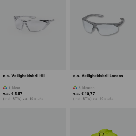
e.s. Veiligheidsbril Hill
e.s. Veiligheidsbril Loneos
1
kleur
3
kleuren
v.a.
€ 5,57
v.a.
€ 10,77
(incl. BTW) v.a. 10 stuks
(incl. BTW) v.a. 10 stuks