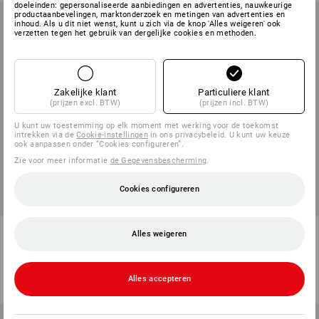
doeleinden: gepersonaliseerde aanbiedingen en advertenties, nauwkeurige
productaanbevelingen, marktonderzoek en metingen van advertenties en
inhoud. Als u dit niet wenst, kunt u zich via de knop 'Alles weigeren' ook
verzetten tegen het gebruik van dergelijke cookies en methoden.
Zakelijke klant
Particuliere klant
(prijzen excl. BTW)
(prijzen incl. BTW)
U kunt uw toestemming op elk moment met werking voor de toekomst
intrekken via de
Cookie-instellingen
in ons privacybeleid. U kunt uw keuze
ook aanpassen onder “Cookies configureren”.
Zie voor meer informatie
de Gegevensbescherming
.
Cookies configureren
e.s. Veiligheidsbril Seki
e.s. Veiligheidsbril Finlay
Alles weigeren
3
uitvoeringen
1
variant
v.a.
€ 11,98
v.a.
€ 21,18
(incl. BTW) v.a. 10 stuks
Alles accepteren
(incl. BTW) v.a. 10 stuks