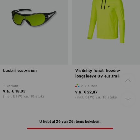
Lasbril e.s.vision
Visibility funct. hoodie-
longsleeve UV e.s.trail
1
variant
2
kleuren
v.a.
€ 18,03
v.a.
€ 22,87
(incl. BTW) v.a. 10 stuks
(incl. BTW) v.a. 10 stuks
U hebt al 26 van 26 items bekeken.