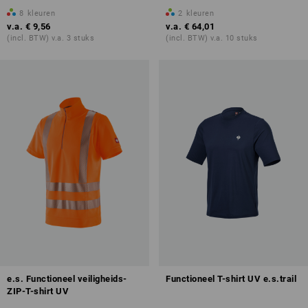
8
kleuren
2
kleuren
v.a.
€ 9,56
v.a.
€ 64,01
(incl. BTW) v.a. 3 stuks
(incl. BTW) v.a. 10 stuks
e.s. Functioneel veiligheids-
Functioneel T-shirt UV e.s.trail
ZIP-T-shirt UV