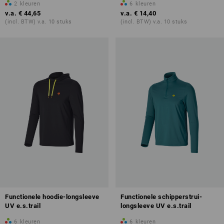
2
kleuren
6
kleuren
v.a.
€ 44,65
v.a.
€ 14,40
(incl. BTW) v.a. 10 stuks
(incl. BTW) v.a. 10 stuks
Functionele hoodie-longsleeve
Functionele schipperstrui-
UV e.s.trail
longsleeve UV e.s.trail
6
kleuren
6
kleuren