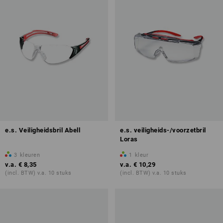
e.s. Veiligheidsbril Abell
e.s. veiligheids-/voorzetbril
Loras
3
kleuren
1
kleur
v.a.
€ 8,35
v.a.
€ 10,29
(incl. BTW) v.a. 10 stuks
(incl. BTW) v.a. 10 stuks