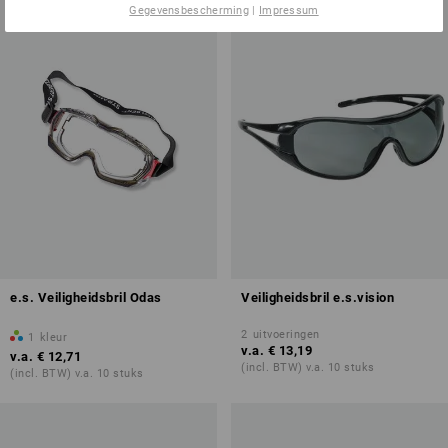
Gegevensbescherming
|
Impressum
e.s. Veiligheidsbril Odas
Veiligheidsbril e.s.vision
2
uitvoeringen
1
kleur
v.a.
€ 13,19
v.a.
€ 12,71
(incl. BTW) v.a. 10 stuks
(incl. BTW) v.a. 10 stuks