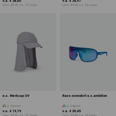
v.a.
€ 38,60
v.a.
€ 34,97
(incl. BTW) v.a. 10 stuks
(incl. BTW) v.a. 10 stuks
e.s. Werkcap UV
Race zonnebril e.s.ambition
2
kleuren
5
kleuren
v.a.
€ 13,19
v.a.
€ 20,45
(incl. BTW) v.a. 10 stuks
(incl. BTW) v.a. 10 stuks