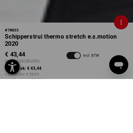
#
78033
Schipperstrui thermo stretch e.s.motion
2020
€ 43,44
incl. BTW
excl. verzendkosten
v.a. 1 stuk:
€ 43,44
v.a. 3 stuks:
€ 38,60
v.a. 10 stuks:
€ 36,18
Levertijd ca. 3-5 werkdagen
KLEUR
MAAT
S
kiezen
kiezen
zwart / signaalgeel /