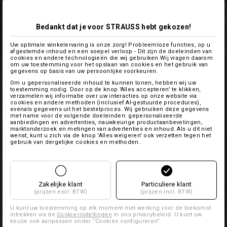
Bedankt dat je voor STRAUSS hebt gekozen!
Uw optimale winkelervaring is onze zorg! Probleemloze functies, op u
afgestemde inhoud en een soepel verloop - Dit zijn de doeleinden van
cookies en andere technologieën die wij gebruiken.Wij vragen daarom
om uw toestemming voor het opslaan van cookies en het gebruik van
gegevens op basis van uw persoonlijke voorkeuren.
Om u gepersonaliseerde inhoud te kunnen tonen, hebben wij uw
toestemming nodig. Door op de knop 'Alles accepteren' te klikken,
verzamelen wij informatie over uw interacties op onze website via
cookies en andere methoden (inclusief AI-gestuurde procedures),
evenals gegevens uit het bestelproces. Wij gebruiken deze gegevens
met name voor de volgende doeleinden: gepersonaliseerde
aanbiedingen en advertenties, nauwkeurige productaanbevelingen,
marktonderzoek en metingen van advertenties en inhoud. Als u dit niet
wenst, kunt u zich via de knop 'Alles weigeren' ook verzetten tegen het
gebruik van dergelijke cookies en methoden.
Zakelijke klant
Particuliere klant
(prijzen excl. BTW)
(prijzen incl. BTW)
U kunt uw toestemming op elk moment met werking voor de toekomst
intrekken via de
Cookie-instellingen
in ons privacybeleid. U kunt uw
keuze ook aanpassen onder “Cookies configureren”.