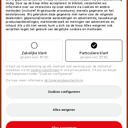
nodig. Door op de knop 'Alles accepteren' te klikken, verzamelen wij
informatie over uw interacties op onze website via cookies en andere
methoden (inclusief AI-gestuurde procedures), evenals gegevens uit het
bestelproces. Wij gebruiken deze gegevens met name voor de volgende
doeleinden: gepersonaliseerde aanbiedingen en advertenties, nauwkeurige
productaanbevelingen, marktonderzoek en metingen van advertenties en
inhoud. Als u dit niet wenst, kunt u zich via de knop 'Alles weigeren' ook
verzetten tegen het gebruik van dergelijke cookies en methoden.
Zakelijke klant
Particuliere klant
(prijzen excl. BTW)
(prijzen incl. BTW)
U kunt uw toestemming op elk moment met werking voor de toekomst
intrekken via de
Cookie-instellingen
in ons privacybeleid. U kunt uw keuze
ook aanpassen onder “Cookies configureren”.
Zie voor meer informatie
de Gegevensbescherming
.
Cookies configureren
Alles weigeren
Alles accepteren