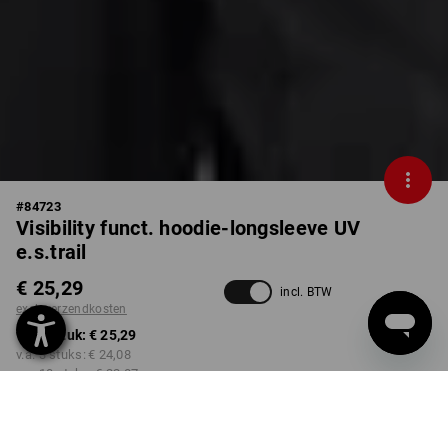
#
84723
Visibility funct. hoodie-longsleeve UV
e.s.trail
€ 25,29
incl. BTW
excl. verzendkosten
v.a. 1 stuk:
€ 25,29
v.a. 3 stuks:
€ 24,08
v.a. 10 stuks:
€ 22,87
Leverbaar vanaf ca. week
48