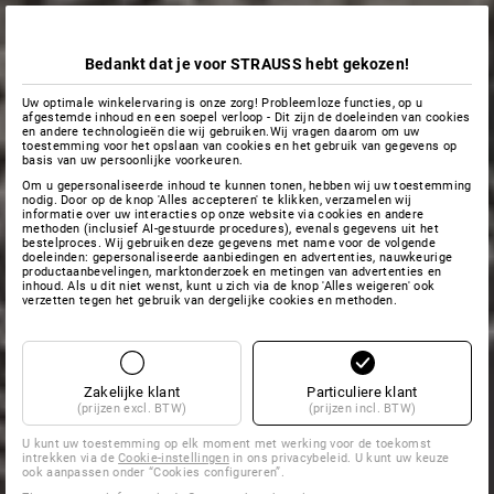
Bedankt dat je voor STRAUSS hebt gekozen!
Uw optimale winkelervaring is onze zorg! Probleemloze functies, op u
afgestemde inhoud en een soepel verloop - Dit zijn de doeleinden van cookies
en andere technologieën die wij gebruiken.Wij vragen daarom om uw
toestemming voor het opslaan van cookies en het gebruik van gegevens op
basis van uw persoonlijke voorkeuren.
Om u gepersonaliseerde inhoud te kunnen tonen, hebben wij uw toestemming
nodig. Door op de knop 'Alles accepteren' te klikken, verzamelen wij
informatie over uw interacties op onze website via cookies en andere
methoden (inclusief AI-gestuurde procedures), evenals gegevens uit het
bestelproces. Wij gebruiken deze gegevens met name voor de volgende
doeleinden: gepersonaliseerde aanbiedingen en advertenties, nauwkeurige
productaanbevelingen, marktonderzoek en metingen van advertenties en
inhoud. Als u dit niet wenst, kunt u zich via de knop 'Alles weigeren' ook
verzetten tegen het gebruik van dergelijke cookies en methoden.
Zakelijke klant
Particuliere klant
(prijzen excl. BTW)
(prijzen incl. BTW)
U kunt uw toestemming op elk moment met werking voor de toekomst
intrekken via de
Cookie-instellingen
in ons privacybeleid. U kunt uw keuze
ook aanpassen onder “Cookies configureren”.