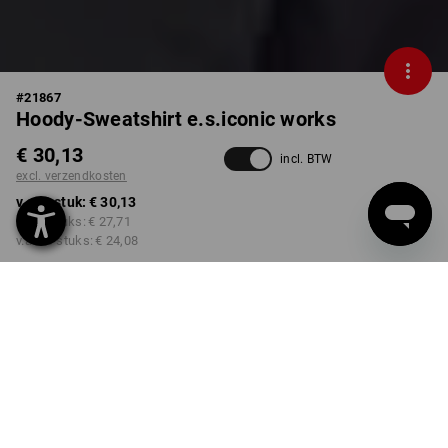
#
21867
Hoody-Sweatshirt e.s.iconic works
€ 30,13
incl. BTW
excl. verzendkosten
v.a. 1 stuk:
€ 30,13
v.a. 3 stuks:
€ 27,71
v.a. 10 stuks:
€ 24,08
Levertijd ca. 3-5 werkdagen
KLEUR
MAAT
S
kiezen
kiezen
dolfijngrijs