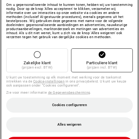
Om u gepersonaliseerde inhoud te kunnen tonen, hebben wij uw toestemming
nodig. Door op de knop 'Alles accepteren' te klikken, verzamelen wij
informatie over uw interacties op onze website via cookies en andere
methoden (inclusief AI-gestuurde procedures), evenals gegevens uit het
bestelproces. Wij gebruiken deze gegevens met name voor de volgende
doeleinden: gepersonaliseerde aanbiedingen en advertenties, nauwkeurige
productaanbevelingen, marktonderzoek en metingen van advertenties en
inhoud. Als u dit niet wenst, kunt u zich via de knop 'Alles weigeren' ook
verzetten tegen het gebruik van dergelijke cookies en methoden.
Zakelijke klant
Particuliere klant
(prijzen excl. BTW)
(prijzen incl. BTW)
U kunt uw toestemming op elk moment met werking voor de toekomst
intrekken via de
Cookie-instellingen
in ons privacybeleid. U kunt uw keuze
ook aanpassen onder “Cookies configureren”.
Zie voor meer informatie
de Gegevensbescherming
.
Cookies configureren
Alles weigeren