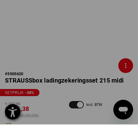
#
5505620
STRAUSSbox ladingzekeringsset 215 midi
SETPRIJS
-28
%
€ 253,86
incl. BTW
€ 181,38
excl. verzendkosten
Levertijd ca. 3-5 werkdagen