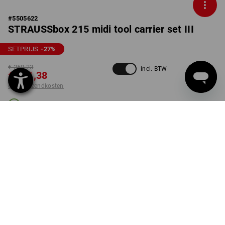
#
5505622
STRAUSSbox 215 midi tool carrier set III
SETPRIJS
-27
%
€ 250,23
incl. BTW
€ 181,38
excl. verzendkosten
Levertijd ca. 3-5 werkdagen
UITVOERING
Professionele voor het vastzetten van ladingen
set