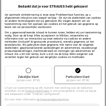
Bedankt dat je voor STRAUSS hebt gekozen!
Uw optimale winkelervaring is onze zorg! Probleemloze functies, op u
afgestemde inhoud en een soepel verloop - Dit zijn de doeleinden van cookies
en andere technologieën die wij gebruiken.Wij vragen daarom om uw
toestemming voor het opslaan van cookies en het gebruik van gegevens op
basis van uw persoonlijke voorkeuren.
Om u gepersonaliseerde inhoud te kunnen tonen, hebben wij uw toestemming
nodig. Door op de knop 'Alles accepteren' te klikken, verzamelen wij
informatie over uw interacties op onze website via cookies en andere
methoden (inclusief AI-gestuurde procedures), evenals gegevens uit het
bestelproces. Wij gebruiken deze gegevens met name voor de volgende
doeleinden: gepersonaliseerde aanbiedingen en advertenties, nauwkeurige
productaanbevelingen, marktonderzoek en metingen van advertenties en
inhoud. Als u dit niet wenst, kunt u zich via de knop 'Alles weigeren' ook
verzetten tegen het gebruik van dergelijke cookies en methoden.
Zakelijke klant
Particuliere klant
(prijzen excl. BTW)
(prijzen incl. BTW)
U kunt uw toestemming op elk moment met werking voor de toekomst
intrekken via de
Cookie-instellingen
in ons privacybeleid. U kunt uw keuze
ook aanpassen onder “Cookies configureren”.
Zie voor meer informatie
de Gegevensbescherming
.