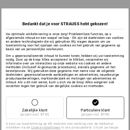
Bedankt dat je voor STRAUSS hebt gekozen!
Uw optimale winkelervaring is onze zorg! Probleemloze functies, op u
afgestemde inhoud en een soepel verloop - Dit zijn de doeleinden van cookies
en andere technologieën die wij gebruiken.Wij vragen daarom om uw
toestemming voor het opslaan van cookies en het gebruik van gegevens op
basis van uw persoonlijke voorkeuren.
Om u gepersonaliseerde inhoud te kunnen tonen, hebben wij uw toestemming
nodig. Door op de knop 'Alles accepteren' te klikken, verzamelen wij
informatie over uw interacties op onze website via cookies en andere
methoden (inclusief AI-gestuurde procedures), evenals gegevens uit het
bestelproces. Wij gebruiken deze gegevens met name voor de volgende
doeleinden: gepersonaliseerde aanbiedingen en advertenties, nauwkeurige
productaanbevelingen, marktonderzoek en metingen van advertenties en
inhoud. Als u dit niet wenst, kunt u zich via de knop 'Alles weigeren' ook
verzetten tegen het gebruik van dergelijke cookies en methoden.
Zakelijke klant
Particuliere klant
(prijzen excl. BTW)
(prijzen incl. BTW)
U kunt uw toestemming op elk moment met werking voor de toekomst
intrekken via de
Cookie-instellingen
in ons privacybeleid. U kunt uw keuze