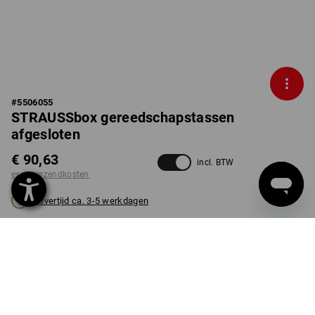
#
5506055
STRAUSSbox gereedschapstassen
afgesloten
€ 90,63
incl. BTW
excl. verzendkosten
Levertijd ca. 3-5 werkdagen
KLEUR
kiezen
bazaltgrijs / zuurgeel