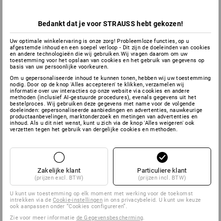
Bedankt dat je voor STRAUSS hebt gekozen!
Uw optimale winkelervaring is onze zorg! Probleemloze functies, op u
afgestemde inhoud en een soepel verloop - Dit zijn de doeleinden van cookies
en andere technologieën die wij gebruiken.Wij vragen daarom om uw
toestemming voor het opslaan van cookies en het gebruik van gegevens op
basis van uw persoonlijke voorkeuren.
Om u gepersonaliseerde inhoud te kunnen tonen, hebben wij uw toestemming
nodig. Door op de knop 'Alles accepteren' te klikken, verzamelen wij
informatie over uw interacties op onze website via cookies en andere
methoden (inclusief AI-gestuurde procedures), evenals gegevens uit het
bestelproces. Wij gebruiken deze gegevens met name voor de volgende
doeleinden: gepersonaliseerde aanbiedingen en advertenties, nauwkeurige
productaanbevelingen, marktonderzoek en metingen van advertenties en
inhoud. Als u dit niet wenst, kunt u zich via de knop 'Alles weigeren' ook
verzetten tegen het gebruik van dergelijke cookies en methoden.
Zakelijke klant
Particuliere klant
(prijzen excl. BTW)
(prijzen incl. BTW)
U kunt uw toestemming op elk moment met werking voor de toekomst
intrekken via de
Cookie-instellingen
in ons privacybeleid. U kunt uw keuze
ook aanpassen onder “Cookies configureren”.
Zie voor meer informatie
de Gegevensbescherming
.