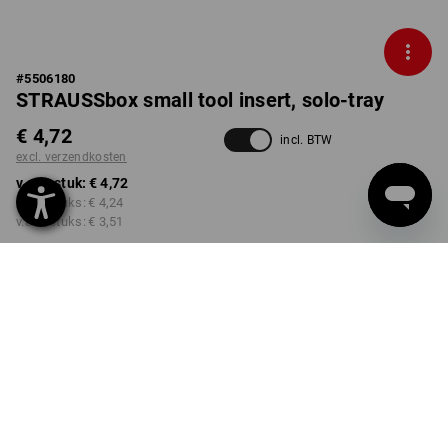
#
5506180
STRAUSSbox small tool insert, solo-tray
€ 4,72
incl. BTW
excl. verzendkosten
v.a. 1 stuk:
€ 4,72
v.a. 2 stuks:
€ 4,24
v.a. 6 stuks:
€ 3,51
Levertijd ca. 3-5 werkdagen
Kwantumkorting
v.a. 1 stuk
v.a. 2 stuks
v.a. 6 stuks
Besparingen:
Besparingen:
Besparingen:
0
%/
stuk
10
%/
stuks
26
%/
stuks