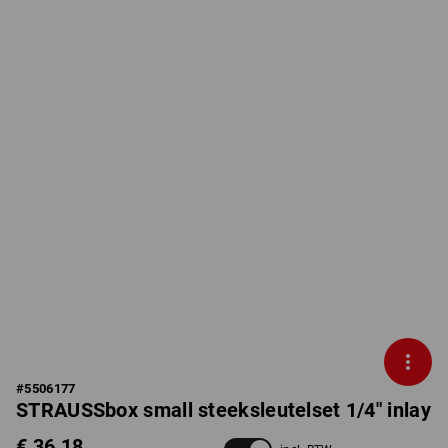
#
5506177
STRAUSSbox small steeksleutelset 1/4" inlay
€ 36,18