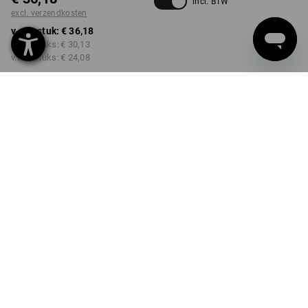
incl. BTW
excl. verzendkosten
v.a. 1 stuk:
€ 36,18
v.a. 2 stuks:
€ 30,13
v.a. 6 stuks:
€ 24,08
Levertijd ca. 3-5 werkdagen
Kwantumkorting
v.a. 1 stuk
v.a. 2 stuks
v.a. 6 stuks
Besparingen:
Besparingen:
Besparingen:
0
%/
stuk
17
%/
stuks
33
%/
stuks
stuk
PRODUKT INFO