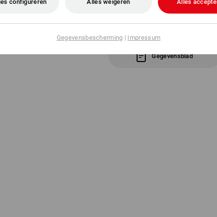
es configureren
Alles weigeren
Alles accepte
Industriestraße 21 | DE 33829 Borgho
Meer informatie is te vinden op "Gege
Gegevensbescherming
|
Impressum
Gegevensblad