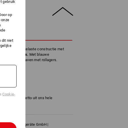
t gebruik
Door op
p onze
s
nde
HRIJVING
dit niet
gelijke
taal. Stevige gelaste constructie met
tstof glij-ijzers.
Met blauwe
stof velgen, naven met rollagers.
0
de
Cookie-
ng van € 150,- netto uit ons hele
chtel Transportgeräte GmbH |