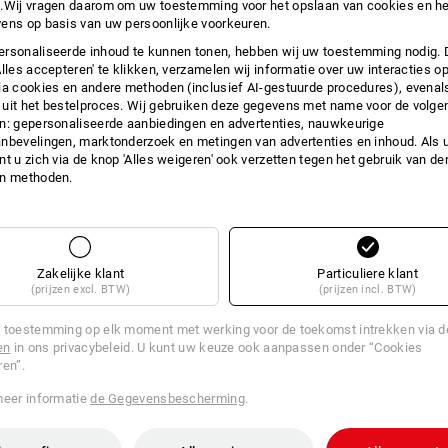
.Wij vragen daarom om uw toestemming voor het opslaan van cookies en he
INFO
ens op basis van uw persoonlijke voorkeuren.
rsonaliseerde inhoud te kunnen tonen, hebben wij uw toestemming nodig. 
Alles accepteren' te klikken, verzamelen wij informatie over uw interacties o
ia cookies en andere methoden (inclusief AI-gestuurde procedures), evenal
uit het bestelproces. Wij gebruiken deze gegevens met name voor de volge
BESC
n: gepersonaliseerde aanbiedingen en advertenties, nauwkeurige
nbevelingen, marktonderzoek en metingen van advertenties en inhoud. Als u 
t u zich via de knop 'Alles weigeren' ook verzetten tegen het gebruik van der
Steekwagen met steekplaat van plaats
en methoden.
veiligheidsgrepen.
Verwisselbare kuns
poedercoating. Luchtbanden met kunst
Draagvermogen: 300 kg
Hoogte (mm): 1.300
Zakelijke klant
Particuliere klant
Steekplaat (b x l mm): 320 x 25
(prijzen excl. BTW)
(prijzen incl. BTW)
Gewicht: 15 kg
Ø wiel (mm): 260 x 85
 toestemming op elk moment met werking voor de toekomst intrekken via 
Franco huis geleverd:
bij een bestelli
en
in ons privacybeleid. U kunt uw keuze ook aanpassen onder “Cookies
assortiment! Levertijd ca. 3 weken
ren”.
meer informatie
de Gegevensbescherming
.
Informatie van de fabrikant:
fetra Fe