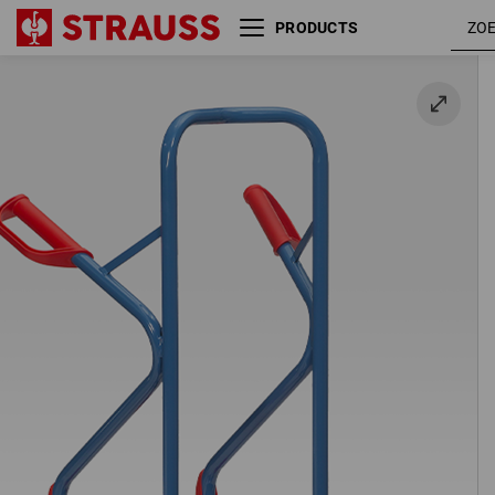
PRODUCTS
Steekwagen van stalen buizen,
300 kg