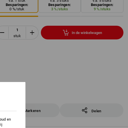
v.a. 1 stuk
v.a. 3 stuks
v.a. 5 stuks
Besparingen:
Besparingen:
Besparingen:
0
%/
stuk
3
%/
stuks
9
%/
stuks
In de winkelwagen
stuk
Markeren
Delen
houd en
ij