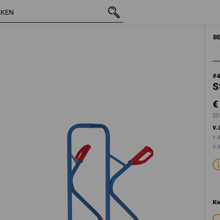
incl. BTW
€ 211,63
excl. verzendkosten
B
#
S
€
ex
v.
v.
v.
Kw