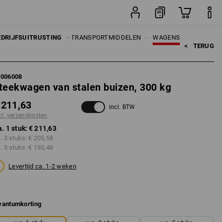
stuk
EDRIJFSUITRUSTING
TRANSPORTMIDDELEN
WAGENS
<   
TERUG
4006008
teekwagen van stalen buizen, 300 kg
 211,63
incl. BTW
cl. verzendkosten
a. 1 stuk:
€ 211,63
a. 3 stuks:
€ 205,58
a. 5 stuks:
€ 193,48
Levertijd ca. 1-2 weken
antumkorting