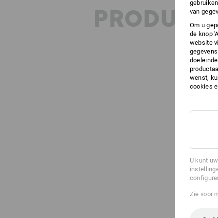
gebruiken
PRODUKT 
van gegev
Om u gepe
de knop '
website v
gegevens 
doeleinde
productaa
wenst, kun
cookies 
U kunt uw
instelling
configure
Zie voor 