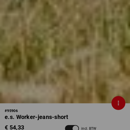
#
95906
e.s. Worker-jeans-short
€ 54,33
incl. BTW