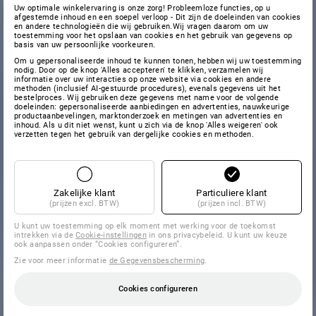
Uw optimale winkelervaring is onze zorg! Probleemloze functies, op u
afgestemde inhoud en een soepel verloop - Dit zijn de doeleinden van cookies
en andere technologieën die wij gebruiken.Wij vragen daarom om uw
toestemming voor het opslaan van cookies en het gebruik van gegevens op
basis van uw persoonlijke voorkeuren.
Om u gepersonaliseerde inhoud te kunnen tonen, hebben wij uw toestemming
nodig. Door op de knop 'Alles accepteren' te klikken, verzamelen wij
informatie over uw interacties op onze website via cookies en andere
methoden (inclusief AI-gestuurde procedures), evenals gegevens uit het
bestelproces. Wij gebruiken deze gegevens met name voor de volgende
doeleinden: gepersonaliseerde aanbiedingen en advertenties, nauwkeurige
productaanbevelingen, marktonderzoek en metingen van advertenties en
inhoud. Als u dit niet wenst, kunt u zich via de knop 'Alles weigeren' ook
verzetten tegen het gebruik van dergelijke cookies en methoden.
Zakelijke klant
Particuliere klant
(prijzen excl. BTW)
(prijzen incl. BTW)
U kunt uw toestemming op elk moment met werking voor de toekomst
intrekken via de
Cookie-instellingen
in ons privacybeleid. U kunt uw keuze
ook aanpassen onder “Cookies configureren”.
Zie voor meer informatie
de Gegevensbescherming
.
Cookies configureren