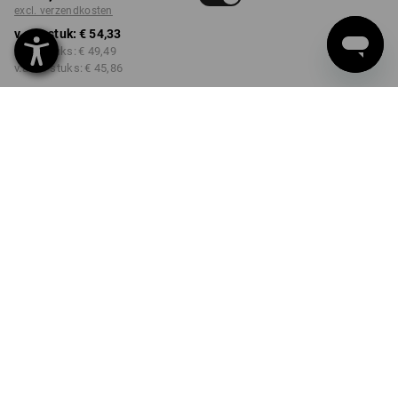
excl. verzendkosten
v.a. 1 stuk:
€ 54,33
v.a. 3 stuks:
€ 49,49
v.a. 10 stuks:
€ 45,86
Levertijd ca. 3-5 werkdagen
KLEUR
MAAT
44
kiezen
kiezen
darkwashed
Kwantumkorting
v.a. 1 stuk
v.a. 3 stuks
v.a. 10 stuks
Besparingen:
Besparingen:
Besparingen:
0
%/
stuk
9
%/
stuks
16
%/
stuks