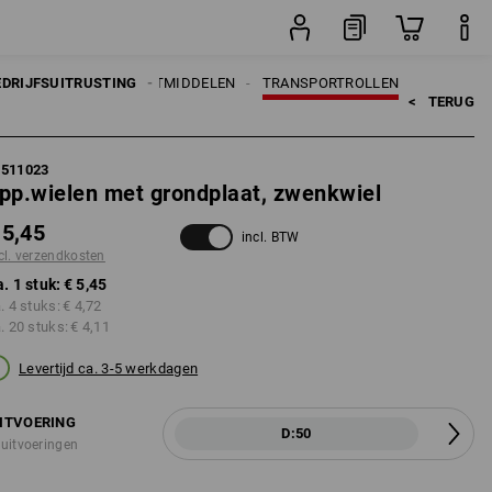
stuk
EDRIJFSUITRUSTING
TRANSPORTMIDDELEN
TRANSPORTROLLEN
<   
TERUG
5511023
pp.wielen met grondplaat, zwenkwiel
 5,45
incl. BTW
cl. verzendkosten
a. 1 stuk:
€ 5,45
a. 4 stuks:
€ 4,72
a. 20 stuks:
€ 4,11
Levertijd ca. 3-5 werkdagen
ITVOERING
D:50
 uitvoeringen