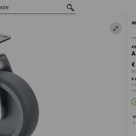
incl. BTW
€ 5,45
D:50
excl. verzendkosten
B
#
A
€
ex
v.
v.
v.
U
3