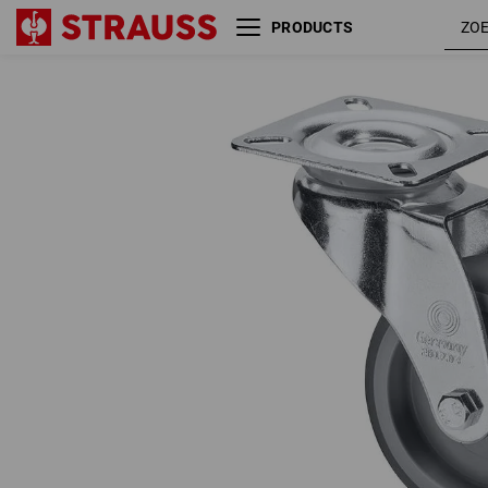
PRODUCTS
App.wielen met grondplaat,
zwenkwiel