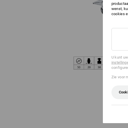
productaa
wenst, kun
cookies 
U kunt uw
instelling
configure
Zie voor 
Cooki