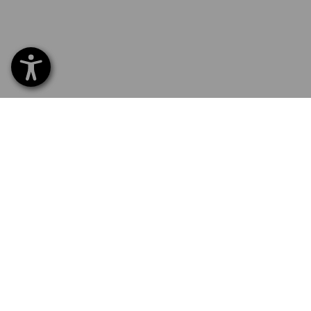
SERVICE 070 26 26 260
SERV
Home
Leveri
NEWSLETTER AANMELDING
Ruilen
Betal
Catal
Recla