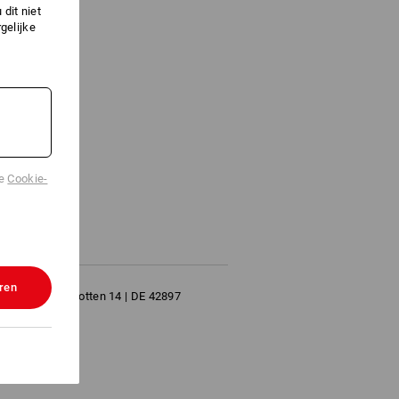
dit niet
gelijke
lkop
de
Cookie-
 34 mm
ren
n GmbH | Rotzkotten 14 | DE 42897