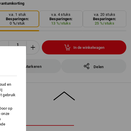
antumkorting
v.a. 1 stuk
v.a. 4 stuks
v.a. 20 stuks
Besparingen:
Besparingen:
Besparingen:
0
%/
stuk
13
%/
stuks
25
%/
stuks
In de winkelwagen
stuk
Markeren
Delen
houd en
ij
t gebruik
Door op
p onze
s
HRIJVING
nde