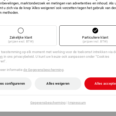
Plaatstalen gaffels
nbevelingen, marktonderzoek en metingen van advertenties en inhoud. Als u 
t u zich via de knop 'Alles weigeren' ook verzetten tegen het gebruik van der
Verzinkt-gechromateerd
en methoden.
2-rijige kogelkrans in de gaffe
Blauwgrijs rubberen loopvlak
Technische gegevens:
Wieldiameter: 50 mm
Zakelijke klant
Wielbreedte: 20 mm
Particuliere klant
(prijzen excl. BTW)
(prijzen incl. BTW)
Draagvermogen (in kg): 50 kg
Constructiehoogte: 73 mm
 toestemming op elk moment met werking voor de toekomst intrekken via 
Grootte grondplaat: 54 x 54 mm
en
in ons privacybeleid. U kunt uw keuze ook aanpassen onder “Cookies
Schroefgatverwijdering: 40 x 40/34 x
ren”.
Schroefgatdiameter: 6,3 mm
Reikwijdte: 26 mm
meer informatie
de Gegevensbescherming
.
es configureren
Alles weigeren
Alles accepte
Informatie van de fabrikant:
BS Rolle
Remscheid | info@bs-rollen.de
Gegevensbescherming
|
Impressum