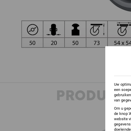
Uw optima
PRODUKT 
een soepe
gebruiken
van gegev
Om u gepe
de knop '
website v
gegevens 
doeleinde