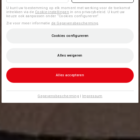
U kunt uw toestemming op elk moment met werking voor de toekomst
intrekken via de
Cookie-instellingen
in ons privacybeleid. U kunt uw
keuze ook aanpassen onder “Cookies configureren”.
Zie voor meer informatie
de Gegevensbescherming
.
Cookies configureren
Alles weigeren
Alles accepteren
Gegevensbescherming
|
Impressum