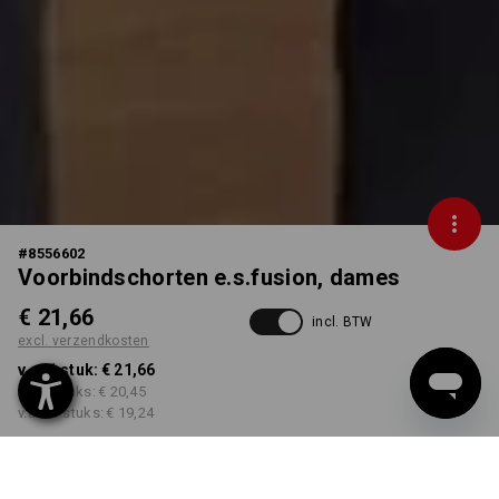
#
8556602
Voorbindschorten e.s.fusion, dames
€ 21,66
incl. BTW
excl. verzendkosten
v.a. 1 stuk:
€ 21,66
v.a. 3 stuks:
€ 20,45
v.a. 10 stuks:
€ 19,24
Leverbaar vanaf ca. week
37