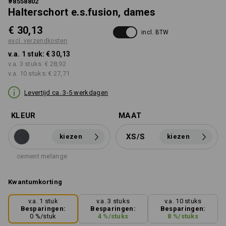
#
8558802
Halterschort e.s.fusion, dames
€ 30,13
incl. BTW
excl. verzendkosten
v.a. 1 stuk:
€ 30,13
v.a. 3 stuks:
€ 28,92
v.a. 10 stuks:
€ 27,71
Levertijd ca. 3-5 werkdagen
KLEUR
MAAT
XS/S
kiezen
kiezen
cement melange
Kwantumkorting
v.a. 1 stuk
v.a. 3 stuks
v.a. 10 stuks
Besparingen:
Besparingen:
Besparingen:
0
%/
stuk
4
%/
stuks
8
%/
stuks