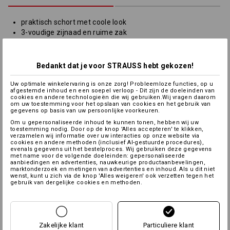
praktisch schort met coole look
3-voudige zijnaad en ruime zak
individueel in breedte en hoogte verstelbaar door
tunnelkoord met brede banden
voor of achter vastknopen, band met riemlussen
Bedankt dat je voor STRAUSS hebt gekozen!
zijdelingse lus voor handdoeken en dergelijke
Lengte (zonder klep): 82 cm
Uw optimale winkelervaring is onze zorg! Probleemloze functies, op u
afgestemde inhoud en een soepel verloop - Dit zijn de doeleinden van
cookies en andere technologieën die wij gebruiken.Wij vragen daarom
Materiaal:
om uw toestemming voor het opslaan van cookies en het gebruik van
gegevens op basis van uw persoonlijke voorkeuren.
Bovenmateriaal
65
%
Polyester
/
35
%
Katoen
(ca. 235 g/m²)
Om u gepersonaliseerde inhoud te kunnen tonen, hebben wij uw
toestemming nodig. Door op de knop 'Alles accepteren' te klikken,
Wasvoorschrift:
verzamelen wij informatie over uw interacties op onze website via
cookies en andere methoden (inclusief AI-gestuurde procedures),
evenals gegevens uit het bestelproces. Wij gebruiken deze gegevens
met name voor de volgende doeleinden: gepersonaliseerde
aanbiedingen en advertenties, nauwkeurige productaanbevelingen,
marktonderzoek en metingen van advertenties en inhoud. Als u dit niet
wenst, kunt u zich via de knop 'Alles weigeren' ook verzetten tegen het
gebruik van dergelijke cookies en methoden.
Personalisatie:
Zakelijke klant
Particuliere klant