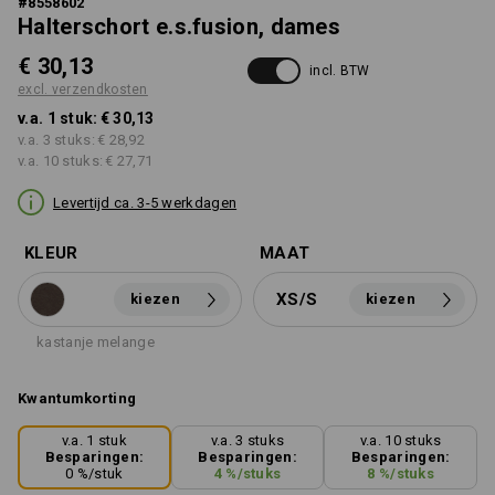
#
8558602
Halterschort e.s.fusion, dames
€ 30,13
incl. BTW
excl. verzendkosten
v.a. 1 stuk:
€ 30,13
v.a. 3 stuks:
€ 28,92
v.a. 10 stuks:
€ 27,71
Levertijd ca. 3-5 werkdagen
KLEUR
MAAT
XS/S
kiezen
kiezen
kastanje melange
Kwantumkorting
v.a. 1 stuk
v.a. 3 stuks
v.a. 10 stuks
Besparingen:
Besparingen:
Besparingen:
0
%/
stuk
4
%/
stuks
8
%/
stuks