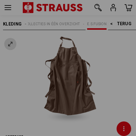
TERUG    >
KLEDING
RPEN
E.S. COLLECTIES IN ÉÉN OVERZICHT
E.S.FUSION