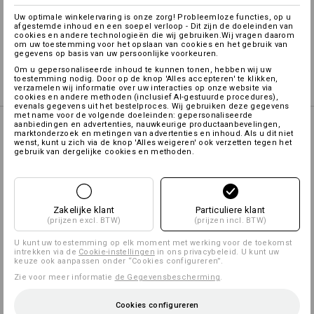
Uw optimale winkelervaring is onze zorg! Probleemloze functies, op u
Zelf vormgeven
afgestemde inhoud en een soepel verloop - Dit zijn de doeleinden van
cookies en andere technologieën die wij gebruiken.Wij vragen daarom
om uw toestemming voor het opslaan van cookies en het gebruik van
gegevens op basis van uw persoonlijke voorkeuren.
Logoservice
Om u gepersonaliseerde inhoud te kunnen tonen, hebben wij uw
toestemming nodig. Door op de knop 'Alles accepteren' te klikken,
verzamelen wij informatie over uw interacties op onze website via
cookies en andere methoden (inclusief AI-gestuurde procedures),
evenals gegevens uit het bestelproces. Wij gebruiken deze gegevens
met name voor de volgende doeleinden: gepersonaliseerde
aanbiedingen en advertenties, nauwkeurige productaanbevelingen,
MIX & MATCH
marktonderzoek en metingen van advertenties en inhoud. Als u dit niet
wenst, kunt u zich via de knop 'Alles weigeren' ook verzetten tegen het
gebruik van dergelijke cookies en methoden.
Voorbindschorten
Zakelijke klant
Particuliere klant
e.s.fusion, dames
(prijzen excl. BTW)
(prijzen incl. BTW)
U kunt uw toestemming op elk moment met werking voor de toekomst
intrekken via de
Cookie-instellingen
in ons privacybeleid. U kunt uw
keuze ook aanpassen onder “Cookies configureren”.
Halterschort e.s.fusion,
dames
Zie voor meer informatie
de Gegevensbescherming
.
Cookies configureren