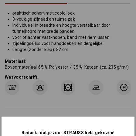
praktisch schort met coole look
3-voudige zijnaad en ruime zak
individueel in breedte en hoogte verstelbaar door
tunnelkoord met brede banden
voor of achter vastknopen, band met riemlussen
zijdelingse lus voor handdoeken en dergelijke
Lengte (zonder klep): 82 cm
Materiaal:
Bovenmateriaal
65
%
Polyester
/
35
%
Katoen
(ca. 235 g/m²)
Wasvoorschrift:
Personalisatie:
Bedankt dat je voor STRAUSS hebt gekozen!