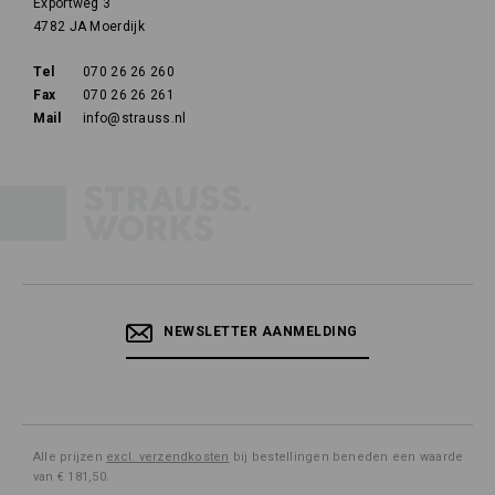
Exportweg 3
4782 JA Moerdijk
Tel
070 26 26 260
Fax
070 26 26 261
Mail
info@strauss.nl
NEWSLETTER AANMELDING
Alle prijzen
excl. verzendkosten
bij bestellingen beneden een waarde
van € 181,50.