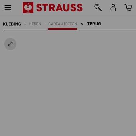
TERUG    >
KLEDING
HEREN
CADEAU-IDEEËN