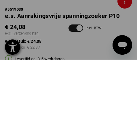
#
5519030
e.s. Aanrakingsvrije spanningzoeker P10
€ 24,08
incl. BTW
excl. verzendkosten
v.a. 1 stuk:
€ 24,08
v.a. 5 stuks:
€ 22,87
Levertijd ca. 3-5 werkdagen
Kwantumkorting
v.a. 1 stuk
v.a. 5 stuks
Besparingen:
Besparingen:
0
%/
stuk
5
%/
stuks
stuk