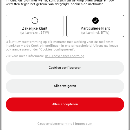
inhoud. Als u dit niet wenst, kunt u zich via de knop 'Alles weigeren' ook
verzetten tegen het gebruik van dergelijke cookies en methoden.
Zakelijke klant
Particuliere klant
(prijzen excl. BTW)
(prijzen incl. BTW)
U kunt uw toestemming op elk moment met werking voor de toekomst
intrekken via de
Cookie-instellingen
in ons privacybeleid. U kunt uw keuze
ook aanpassen onder “Cookies configureren”.
Zie voor meer informatie
de Gegevensbescherming
.
Cookies configureren
Alles weigeren
Alles accepteren
Gegevensbescherming
|
Impressum