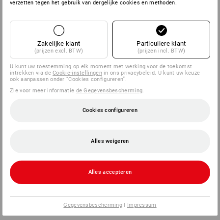
verzetten tegen het gebruik van dergelijke cookies en methoden.
Zakelijke klant
Particuliere klant
(prijzen excl. BTW)
(prijzen incl. BTW)
U kunt uw toestemming op elk moment met werking voor de toekomst
intrekken via de
Cookie-instellingen
in ons privacybeleid. U kunt uw keuze
ook aanpassen onder “Cookies configureren”.
Zie voor meer informatie
de Gegevensbescherming
.
Cookies configureren
Alles weigeren
Alles accepteren
Gegevensbescherming
|
Impressum