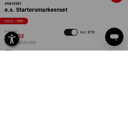
#
5613921
e.s. Startersmarkeerset
SALE
-16
%
€ 21,66
incl. BTW
€ 18,03
excl. verzendkosten
Levertijd ca. 3-5 werkdagen
stuk
PRODUKT INFO
BESCHRIJVING