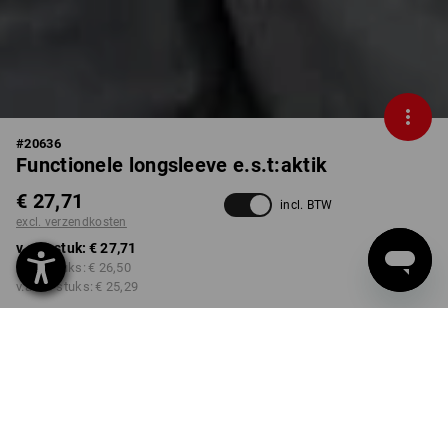
#
20636
Functionele longsleeve e.s.t:aktik
€ 27,71
incl. BTW
excl. verzendkosten
v.a. 1 stuk:
€ 27,71
v.a. 3 stuks:
€ 26,50
v.a. 10 stuks:
€ 25,29
Levertijd ca. 3-5 werkdagen
KLEUR
MAAT
M
kiezen
kiezen