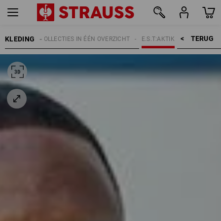
TERUG    >
KLEDING
RPEN
E.S. COLLECTIES IN ÉÉN OVERZICHT
E.S.T:AKTIK