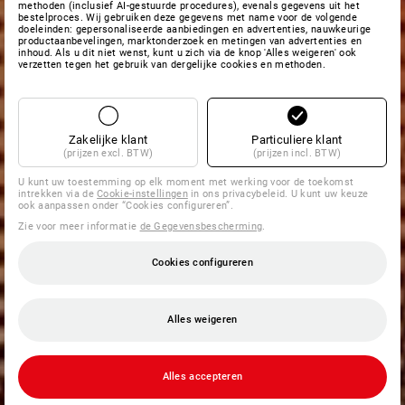
methoden (inclusief AI-gestuurde procedures), evenals gegevens uit het
bestelproces. Wij gebruiken deze gegevens met name voor de volgende
doeleinden: gepersonaliseerde aanbiedingen en advertenties, nauwkeurige
productaanbevelingen, marktonderzoek en metingen van advertenties en
inhoud. Als u dit niet wenst, kunt u zich via de knop 'Alles weigeren' ook
verzetten tegen het gebruik van dergelijke cookies en methoden.
Zakelijke klant
Particuliere klant
(prijzen excl. BTW)
(prijzen incl. BTW)
U kunt uw toestemming op elk moment met werking voor de toekomst
intrekken via de
Cookie-instellingen
in ons privacybeleid. U kunt uw keuze
ook aanpassen onder “Cookies configureren”.
Zie voor meer informatie
de Gegevensbescherming
.
Cookies configureren
Alles weigeren
Alles accepteren