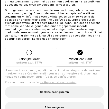
om uw toestemming voor het opslaan van cookies en het gebruik van
gegevens op basis van uw persoonlijke voorkeuren.
Om u gepersonaliseerde inhoud te kunnen tonen, hebben wij uw
toestemming nodig. Door op de knop 'Alles accepteren' te klikken,
verzamelen wij informatie over uw interacties op onze website via
cookies en andere methoden (inclusief AI-gestuurde procedures),
evenals gegevens uit het bestelproces. Wij gebruiken deze gegevens
met name voor de volgende doeleinden: gepersonaliseerde
aanbiedingen en advertenties, nauwkeurige productaanbevelingen,
marktonderzoek en metingen van advertenties en inhoud. Als u dit niet
wenst, kunt u zich via de knop 'Alles weigeren' ook verzetten tegen het
gebruik van dergelijke cookies en methoden.
Zakelijke klant
Particuliere klant
(prijzen excl. BTW)
(prijzen incl. BTW)
U kunt uw toestemming op elk moment met werking voor de toekomst
intrekken via de
Cookie-instellingen
in ons privacybeleid. U kunt uw
keuze ook aanpassen onder “Cookies configureren”.
Zie voor meer informatie
de Gegevensbescherming
.
Cookies configureren
Alles weigeren