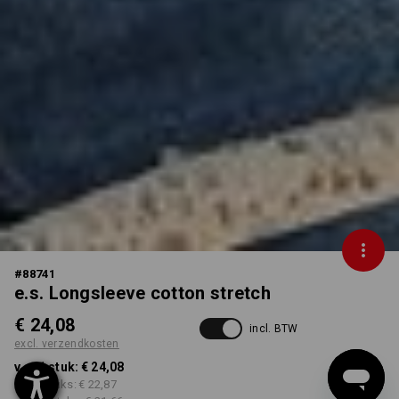
#
88741
e.s. Longsleeve cotton stretch
€ 24,08
incl. BTW
excl. verzendkosten
v.a. 1 stuk:
€ 24,08
v.a. 3 stuks:
€ 22,87