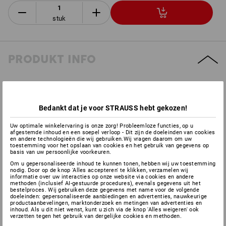
stuk
PRODUKT INFO
BESCHRIJVING
Bedankt dat je voor STRAUSS hebt gekozen!
Aan twee kanten te beklimmen aluminium trap met twee
spreidbanden en stabiele trapbomen van rechthoekige
Uw optimale winkelervaring is onze zorg! Probleemloze functies, op u
aluminium buis. De geprofileerde, 80 mm diepe treden zorgen
afgestemde inhoud en een soepel verloop - Dit zijn de doeleinden van cookies
en andere technologieën die wij gebruiken.Wij vragen daarom om uw
voor een veilige beklimming en een comfortabele positie. Met
toestemming voor het opslaan van cookies en het gebruik van gegevens op
slipvrije voetkappen
basis van uw persoonlijke voorkeuren.
en meervoudig geklonken boom/tredeverbinding.
Om u gepersonaliseerde inhoud te kunnen tonen, hebben wij uw toestemming
nodig. Door op de knop 'Alles accepteren' te klikken, verzamelen wij
Plaatsbesparend inklapbaar (16 cm)
informatie over uw interacties op onze website via cookies en andere
methoden (inclusief AI-gestuurde procedures), evenals gegevens uit het
Beschermkappen aan de treden
bestelproces. Wij gebruiken deze gegevens met name voor de volgende
doeleinden: gepersonaliseerde aanbiedingen en advertenties, nauwkeurige
Uitvoering:
productaanbevelingen, marktonderzoek en metingen van advertenties en
Aantal-treden: 2 x 3, Stahoogte: 20 cm, Gewicht: 2,5 kg,
inhoud. Als u dit niet wenst, kunt u zich via de knop 'Alles weigeren' ook
verzetten tegen het gebruik van dergelijke cookies en methoden.
maximale werkhoogte tot 2,20 m