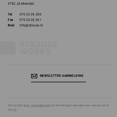
4782 JA Moerdijk
Tel
070 26 26 260
Fax
070 26 26 261
Mail
info@strauss.nl
NEWSLETTER AANMELDING
Alle prijzen
excl. verzendkosten
bij bestellingen beneden een waarde van €
181,50.