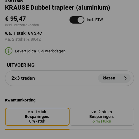
#
5511509
KRAUSE Dubbel trapleer (aluminium)
€ 95,47
incl. BTW
excl. verzendkosten
v.a. 1 stuk:
€ 95,47
v.a. 2 stuks:
€ 89,42
Levertijd ca. 3-5 werkdagen
UITVOERING
2x3 treden
kiezen
Kwantumkorting
v.a. 1 stuk
v.a. 2 stuks
Besparingen:
Besparingen:
0
%/
stuk
6
%/
stuks