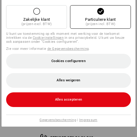
EN 131 - gecertificeerd.
8 jaar garantie.
TÜV Süd getest.
Zakelijke klant
Particuliere klant
Levering franco aan huis: bij een goederenwaarde van €
(prijzen excl. BTW)
(prijzen incl. BTW)
150,00 (excl. BTW) / € 180,00 (incl. BTW) uit ons complete
U kunt uw toestemming op elk moment met werking voor de toekomst
productassortiment! +++ Levertijd ca. 2 weken.
intrekken via de
Cookie-instellingen
in ons privacybeleid. U kunt uw keuze
ook aanpassen onder “Cookies configureren”.
Zie voor meer informatie
de Gegevensbescherming
.
Informatie van de fabrikant:
KRAUSE-Werk GmbH & Co. KG | Am
Cookies configureren
Kreuzweg 3 | DE 36304 Alsfeld | info@krause-systems.de
Alles weigeren
Meer informatie is te vinden op "Gegevensblad".
meer
Gegevensblad
Alles accepteren
Gegevensbescherming
|
Impressum