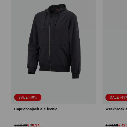
SALE -49%
SALE -49
Capuchonjack e.s.iconic
Werkbroek e
€ 60,38
€ 30,24
€ 84,58
€ 42