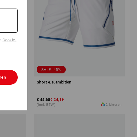
de
Cookie-
SALE -45%
ren
Short e.s.ambition
€ 44,65
€ 24,19
2
kleuren
(incl. BTW)
2
kleuren