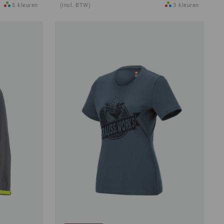
5
kleuren
(incl. BTW)
3
kleuren