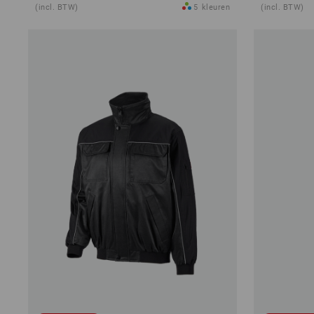
(incl. BTW)
5
kleuren
(incl. BTW)