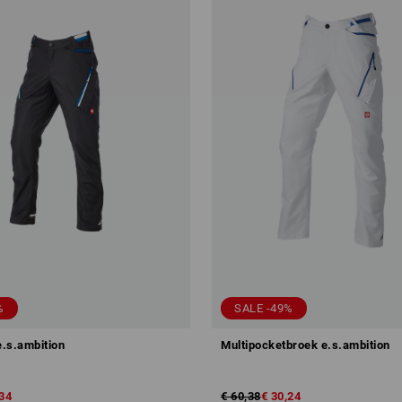
%
SALE -49%
.s.ambition
Multipocketbroek e.s.ambition
,34
€ 60,38
€ 30,24