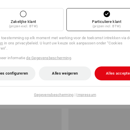
Zakelijke klant
Particuliere klant
(prijzen excl. BTW)
(prijzen incl. BTW)
 toestemming op elk moment met werking voor de toekomst intrekken via 
en
in ons privacybeleid. U kunt uw keuze ook aanpassen onder “Cookies
ren”.
meer informatie
de Gegevensbescherming
.
%
SALE -43%
es configureren
Alles weigeren
Alles accepte
onic
Functionele-T-shirt e.s.ambition
,32
€ 30,13
€ 16,93
Gegevensbescherming
|
Impressum
2
kleuren
(incl. BTW)