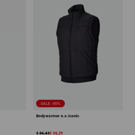
SALE -45%
Bodywarmer e.s.iconic
€ 66,43
€ 36,29