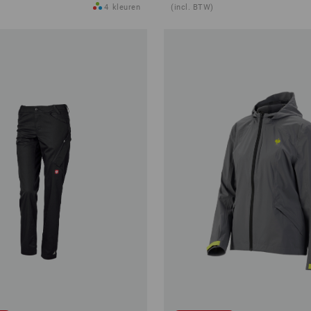
4
kleuren
(incl. BTW)