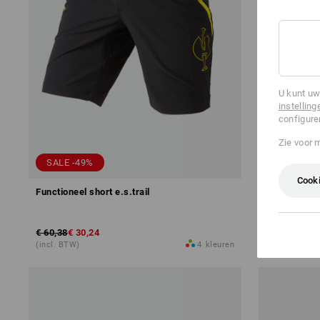
U kunt uw
instelling
configure
Zie voor 
SALE -49%
SALE -32
Cooki
Functioneel short e.s.trail
Short e.s.ic
€ 60,38
€ 30,24
€ 30,24
€ 20
(incl. BTW)
4
kleuren
(incl. BTW)