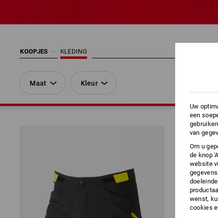
KOOPJES
KLEDING
Maat
Kleur
Uw optima
een soepe
gebruiken
van gegev
Om u gepe
de knop '
website v
gegevens 
doeleinde
productaa
wenst, kun
cookies 