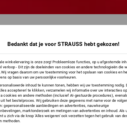
Bedankt dat je voor STRAUSS hebt gekozen!
39 Artikel
le winkelervaring is onze zorg! Probleemloze functies, op u afgestemde in
l verloop - Dit zijn de doeleinden van cookies en andere technologieën die w
.Wij vragen daarom om uw toestemming voor het opslaan van cookies en he
ens op basis van uw persoonlijke voorkeuren.
rsonaliseerde inhoud te kunnen tonen, hebben wij uw toestemming nodig. 
Alles accepteren' te klikken, verzamelen wij informatie over uw interacties o
ia cookies en andere methoden (inclusief AI-gestuurde procedures), evenal
uit het bestelproces. Wij gebruiken deze gegevens met name voor de volge
n: gepersonaliseerde aanbiedingen en advertenties, nauwkeurige
nbevelingen, marktonderzoek en metingen van advertenties en inhoud. Als u 
t u zich via de knop 'Alles weigeren' ook verzetten tegen het gebruik van der
en methoden.