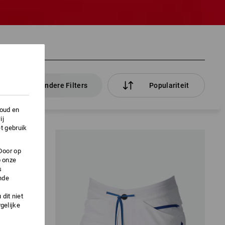
en
andere Filters
Populariteit
houd en
ij
t gebruik
Door op
p onze
s
nde
dit niet
gelijke