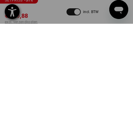
SETPRIJS
-31
%
€ 177,51
incl. BTW
€ 120,88
excl. verzendkosten
Levertijd ca. 3-5 werkdagen
KLEUR
kiezen
groen / zwart
set
LEVERING ZOLANG DE VOORRAAD STREKT!
PRODUKT INFO